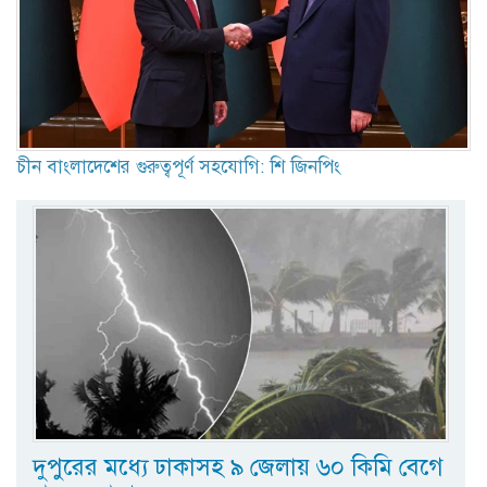
চীন বাংলাদেশের গুরুত্বপূর্ণ সহযোগি: শি জিনপিং
দুপুরের মধ্যে ঢাকাসহ ৯ জেলায় ৬০ কিমি বেগে