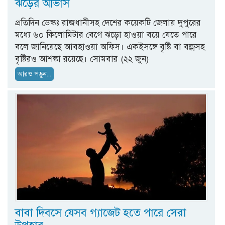
ঝড়ের আভাস
প্রতিদিন ডেস্কঃ রাজধানীসহ দেশের কয়েকটি জেলায় দুপুরের
মধ্যে ৬০ কিলোমিটার বেগে ঝড়ো হাওয়া বয়ে যেতে পারে
বলে জানিয়েছে আবহাওয়া অফিস। একইসঙ্গে বৃষ্টি বা বজ্রসহ
বৃষ্টিরও আশঙ্কা রয়েছে। সোমবার (২২ জুন)
আরও পড়ুন...
বাবা দিবসে যেসব গ্যাজেট হতে পারে সেরা