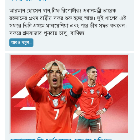
আরমান হোসেন খান,চীফ রিপোর্টারঃ প্রধানমন্ত্রী তারেক
রহমানের প্রথম রাষ্ট্রীয় সফর শুরু হচ্ছে আজ। দুই ধাপের এই
সফরে তিনি প্রথমে মালয়েশিয়া এবং পরে চীন সফর করবেন।
সফরে শ্রমবাজার পুনরায় চালু, বাণিজ্য
আরও পড়ুন...