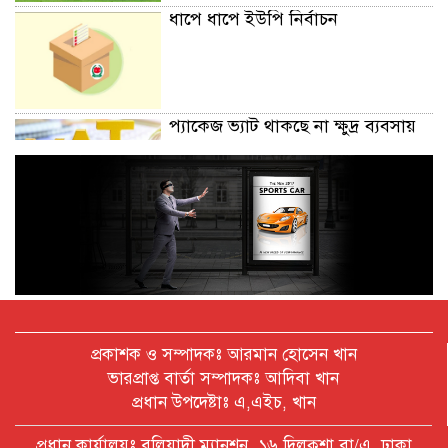
ধাপে ধাপে ইউপি নির্বাচন
প্যাকেজ ভ্যাট থাকছে না ক্ষুদ্র ব্যবসায়
অক্টোবরে স্থানীয় সরকার নির্বাচন
আয়োজনের লক্ষ্যে প্রস্তুতি চলছে : ইসি
বিদেশ সফরে দেশের মানুষের স্বার্থ নিয়ে
প্রকাশক ও সম্পাদকঃ আরমান হোসেন খান
কথা বলেছি : প্রধানমন্ত্রী
ভারপ্রাপ্ত বার্তা সম্পাদকঃ আদিবা খান
প্রধান উপদেষ্টাঃ এ,এইচ, খান
চীন বাংলাদেশের গুরুত্বপূর্ণ সহযোগি:
প্রধান কার্যালয়ঃ বলিয়াদী ম্যানশন, ১৬ দিলকুশা বা/এ, ঢাকা