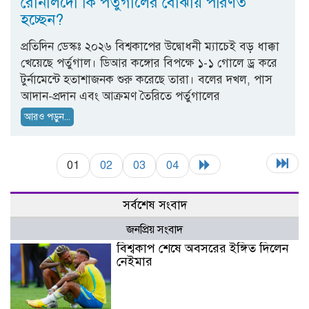
রোনালদো কি পর্তুগালের বোঝায় পরিণত
হচ্ছেন?
প্রতিদিন ডেস্কঃ ২০২৬ বিশ্বকাপের উদ্বোধনী ম্যাচেই বড় ধাক্কা
খেয়েছে পর্তুগাল। ডিআর কঙ্গোর বিপক্ষে ১-১ গোলে ড্র করে
টুর্নামেন্টে হতাশাজনক শুরু করেছে তারা। বলের দখল, পাস
আদান-প্রদান এবং আক্রমণ তৈরিতে পর্তুগালের
আরও পড়ুন...
01
02
03
04
সর্বশেষ সংবাদ
জনপ্রিয় সংবাদ
বিশ্বকাপ শেষে অবসরের ইঙ্গিত দিলেন
নেইমার