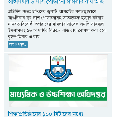
আশুলিয়ায় ৬ লাশ পোড়ানো মামলার রায় আজ
প্রতিদিন ডেস্কঃ চব্বিশের জুলাই-আগস্টের গণঅভ্যুত্থানে
আশুলিয়ায় ছয় লাশ পোড়ানোসহ সাতজনকে হত্যার ঘটনায়
মানবতাবিরোধী অপরাধের মামলায় সাবেক এমপি সাইফুল
ইসলামসহ ১৬ আসামির বিরুদ্ধে আজ রায় ঘোষণা করা হবে।
বৃহস্পতিবার এ রায়
আরও পড়ুন...
শিক্ষাপ্রতিষ্ঠানের ১০০ মিটারের মধ্যে