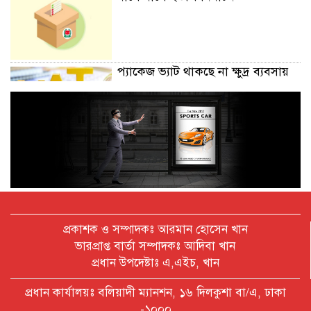
প্যাকেজ ভ্যাট থাকছে না ক্ষুদ্র ব্যবসায়
অক্টোবরে স্থানীয় সরকার নির্বাচন
আয়োজনের লক্ষ্যে প্রস্তুতি চলছে : ইসি
বিদেশ সফরে দেশের মানুষের স্বার্থ নিয়ে
প্রকাশক ও সম্পাদকঃ আরমান হোসেন খান
কথা বলেছি : প্রধানমন্ত্রী
ভারপ্রাপ্ত বার্তা সম্পাদকঃ আদিবা খান
প্রধান উপদেষ্টাঃ এ,এইচ, খান
চীন বাংলাদেশের গুরুত্বপূর্ণ সহযোগি:
প্রধান কার্যালয়ঃ বলিয়াদী ম্যানশন, ১৬ দিলকুশা বা/এ, ঢাকা
শি জিনপিং
-১০০০