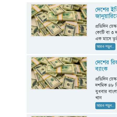
দেশের ইতি
জানুয়ারি
প্রতিদিন ডেস
কোটি বা ৩
এক মাসে তৃতী
আরও পড়ুন...
দেশের রিজ
ব্যাংক
প্রতিদিন ডে
দশমিক ৪৮ বি
বুধবার বাংল
খান
আরও পড়ুন...