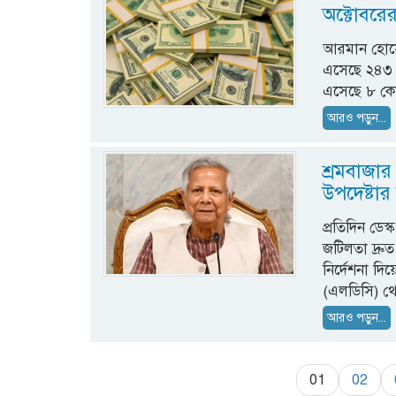
অক্টোবরে
আরমান হোসেন
এসেছে ২৪৩ ক
এসেছে ৮ কোট
আরও পড়ুন...
শ্রমবাজার
উপদেষ্টার 
প্রতিদিন ডেস্
জটিলতা দ্রুত
নির্দেশনা দিয়
(এলডিসি) থে
আরও পড়ুন...
01
02