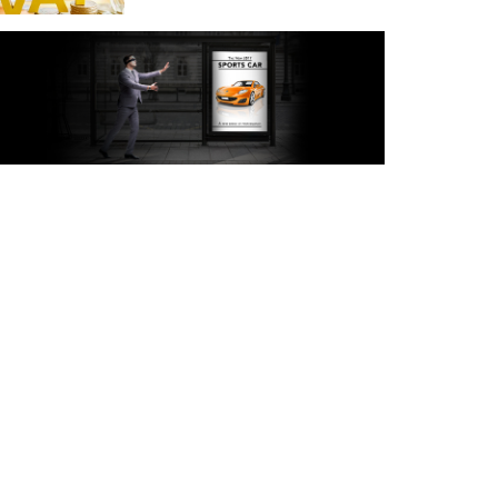
অক্টোবরে স্থানীয় সরকার নির্বাচন
আয়োজনের লক্ষ্যে প্রস্তুতি চলছে :
ইসি
বিদেশ সফরে দেশের মানুষের
স্বার্থ নিয়ে কথা বলেছি : প্রধানমন্ত্রী
চীন বাংলাদেশের গুরুত্বপূর্ণ
সহযোগি: শি জিনপিং
দুপুরের মধ্যে ঢাকাসহ ৯ জেলায়
৬০ কিমি বেগে ঝড়ের আভাস
বাবা দিবসে যেসব গ্যাজেট হতে
পারে সেরা উপহার