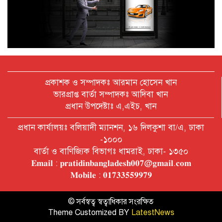
অক্টোবরে স্থানীয় সরকার নির্বাচন
আয়োজনের লক্ষ্যে প্রস্তুতি চলছে : ইসি
বিদেশ সফরে দেশের মানুষের স্বার্থ নিয়ে
কথা বলেছি : প্রধানমন্ত্রী
প্রকাশক ও সম্পাদকঃ আরমান হোসেন খান
ভারপ্রাপ্ত বার্তা সম্পাদকঃ আদিবা খান
প্রধান উপদেষ্টাঃ এ,এইচ, খান
চীন বাংলাদেশের গুরুত্বপূর্ণ সহযোগি:
প্রধান কার্যালয়ঃ বলিয়াদী ম্যানশন, ১৬ দিলকুশা বা/এ, ঢাকা
শি জিনপিং
-১০০০
বার্তা ও বাণিজ্যিক বিভাগঃ ধামরাই, ঢাকা- ১৩৫০
𝐄𝐦𝐚𝐢𝐥 : 𝐩𝐫𝐚𝐭𝐢𝐝𝐢𝐧𝐛𝐚𝐧𝐠𝐥𝐚𝐝𝐞𝐬𝐡𝟎𝟎𝟕@𝐠𝐦𝐚𝐢𝐥.𝐜𝐨𝐦
দুপুরের মধ্যে ঢাকাসহ ৯ জেলায় ৬০
𝐌𝐨𝐛𝐢𝐥𝐞 : 𝟎𝟏𝟕𝟑𝟑𝟓𝟓𝟗𝟗𝟕𝟗
কিমি বেগে ঝড়ের আভাস
© সর্বস্বত্ব স্বত্বাধিকার সংরক্ষিত
Theme Customized BY
LatestNews
বাবা দিবসে যেসব গ্যাজেট হতে পারে