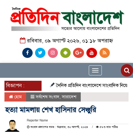
রবিবার, ০৯ অগাস্ট ২০২৬, ০১:১৮ অপরাহ্ন
Toggle
navigation
বিজ্ঞাপন :
দৈনিক প্রতিদিন বাংলাদেশে সাংবাদিক নিয়োগ চলছে দেশ
হোম
সর্বশেষ সংবাদ
,
সারাদেশ
হত্যা মামলায় শেখ হাসিনার সেঞ্চুরি
Reporter Name
সংবাদ প্রকাশের সময় : শুক্রবার, ৩০ আগস্ট, ২০২৪
৫৮৩ বার পঠিত