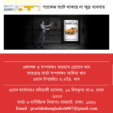
প্যাকেজ ভ্যাট থাকছে না ক্ষুদ্র ব্যবসায়
অক্টোবরে স্থানীয় সরকার নির্বাচন
আয়োজনের লক্ষ্যে প্রস্তুতি চলছে : ইসি
বিদেশ সফরে দেশের মানুষের স্বার্থ নিয়ে
কথা বলেছি : প্রধানমন্ত্রী
প্রকাশক ও সম্পাদকঃ আরমান হোসেন খান
ভারপ্রাপ্ত বার্তা সম্পাদকঃ আদিবা খান
প্রধান উপদেষ্টাঃ এ,এইচ, খান
চীন বাংলাদেশের গুরুত্বপূর্ণ সহযোগি:
প্রধান কার্যালয়ঃ বলিয়াদী ম্যানশন, ১৬ দিলকুশা বা/এ, ঢাকা
শি জিনপিং
-১০০০
বার্তা ও বাণিজ্যিক বিভাগঃ ধামরাই, ঢাকা- ১৩৫০
𝐄𝐦𝐚𝐢𝐥 : 𝐩𝐫𝐚𝐭𝐢𝐝𝐢𝐧𝐛𝐚𝐧𝐠𝐥𝐚𝐝𝐞𝐬𝐡𝟎𝟎𝟕@𝐠𝐦𝐚𝐢𝐥.𝐜𝐨𝐦