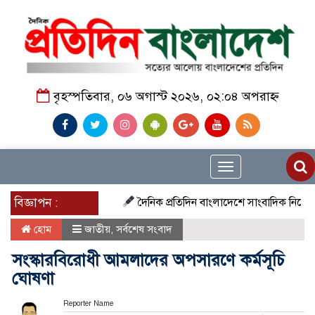
বৃহস্পতিবার, ০৬ অগাস্ট ২০২৬, ০২:০৪ অপরাহ্ন
Toggle
navigation
বিজ্ঞাপন :
দৈনিক প্রতিদিন বাংলাদেশে সাংবাদিক নিয়োগ চলছে দে
হোম
জাতীয়
,
সর্বশেষ সংবাদ
সংস্কারবিরোধী আমলাদের অপসারণে কর্মসূচি
ঘোষণা
Reporter Name