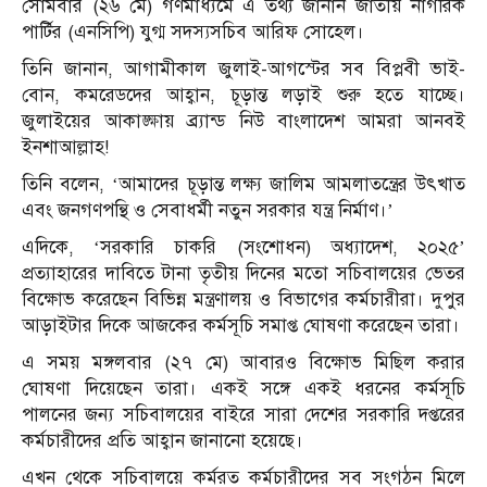
সোমবার (২৬ মে) গণমাধ্যমে এ তথ্য জানান জাতীয় নাগরিক
পার্টির (এনসিপি) যুগ্ম সদস্যসচিব আরিফ সোহেল।
তিনি জানান, আগামীকাল জুলাই-আগস্টের সব বিপ্লবী ভাই-
বোন, কমরেডদের আহ্বান, চূড়ান্ত লড়াই শুরু হতে যাচ্ছে।
জুলাইয়ের আকাঙ্ক্ষায় ব্র্যান্ড নিউ বাংলাদেশ আমরা আনবই
ইনশাআল্লাহ!
তিনি বলেন, ‘আমাদের চূড়ান্ত লক্ষ্য জালিম আমলাতন্ত্রের উৎখাত
এবং জনগণপন্থি ও সেবাধর্মী নতুন সরকার যন্ত্র নির্মাণ।’
এদিকে, ‘সরকারি চাকরি (সংশোধন) অধ্যাদেশ, ২০২৫’
প্রত্যাহারের দাবিতে টানা তৃতীয় দিনের মতো সচিবালয়ের ভেতর
বিক্ষোভ করেছেন বিভিন্ন মন্ত্রণালয় ও বিভাগের কর্মচারীরা। দুপুর
আড়াইটার দিকে আজকের কর্মসূচি সমাপ্ত ঘোষণা করেছেন তারা।
এ সময় মঙ্গলবার (২৭ মে) আবারও বিক্ষোভ মিছিল করার
ঘোষণা দিয়েছেন তারা। একই সঙ্গে একই ধরনের কর্মসূচি
পালনের জন্য সচিবালয়ের বাইরে সারা দেশের সরকারি দপ্তরের
কর্মচারীদের প্রতি আহ্বান জানানো হয়েছে।
এখন থেকে সচিবালয়ে কর্মরত কর্মচারীদের সব সংগঠন মিলে