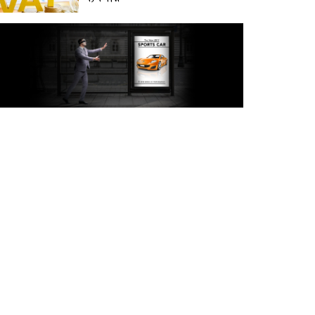
অক্টোবরে স্থানীয় সরকার নির্বাচন
আয়োজনের লক্ষ্যে প্রস্তুতি চলছে :
ইসি
বিদেশ সফরে দেশের মানুষের
স্বার্থ নিয়ে কথা বলেছি : প্রধানমন্ত্রী
চীন বাংলাদেশের গুরুত্বপূর্ণ
সহযোগি: শি জিনপিং
দুপুরের মধ্যে ঢাকাসহ ৯ জেলায়
৬০ কিমি বেগে ঝড়ের আভাস
বাবা দিবসে যেসব গ্যাজেট হতে
পারে সেরা উপহার