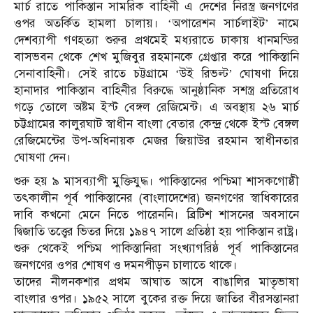
মার্চ রাতে পাকিস্তান সামরিক বাহিনী এ দেশের নিরস্ত্র জনগণের
ওপর অতর্কিত হামলা চালায়। ‘অপারেশন সার্চলাইট’ নামে
দেশব্যাপী গণহত্যা শুরুর প্রথমেই মধ্যরাতে ঢাকায় ধানমন্ডির
বাসভবন থেকে শেখ মুজিবুর রহমানকে গ্রেপ্তার করে পাকিস্তানি
সেনাবাহিনী। সেই রাতে চট্টগ্রামে ‘উই রিভল্ট’ ঘোষণা দিয়ে
হানাদার পাকিস্তান বাহিনীর বিরুদ্ধে আনুষ্ঠানিক সশস্ত্র প্রতিরোধ
গড়ে তোলে অষ্টম ইস্ট বেঙ্গল রেজিমেন্ট। এ অবস্থায় ২৬ মার্চ
চট্টগ্রামের কালুরঘাট স্বাধীন বাংলা বেতার কেন্দ্র থেকে ইস্ট বেঙ্গল
রেজিমেন্টের উপ-অধিনায়ক মেজর জিয়াউর রহমান স্বাধীনতার
ঘোষণা দেন।
শুরু হয় ৯ মাসব্যাপী মুক্তিযুদ্ধ। পাকিস্তানের পশ্চিমা শাসকগোষ্ঠী
তৎকালীন পূর্ব পাকিস্তানের (বাংলাদেশের) জনগণের স্বাধিকারের
দাবি কখনো মেনে নিতে পারেননি। ব্রিটিশ শাসনের অবসানে
দ্বিজাতি তত্ত্বের ভিতর দিয়ে ১৯৪৭ সালে প্রতিষ্ঠা হয় পাকিস্তান রাষ্ট্র।
শুরু থেকেই পশ্চিম পাকিস্তানিরা সংখ্যাগরিষ্ঠ পূর্ব পাকিস্তানের
জনগণের ওপর শোষণ ও দমনপীড়ন চালাতে থাকে।
তাদের নীলনকশার প্রথম আঘাত আসে বাঙালির মাতৃভাষা
বাংলার ওপর। ১৯৫২ সালে বুকের রক্ত দিয়ে জাতির বীরসন্তানরা