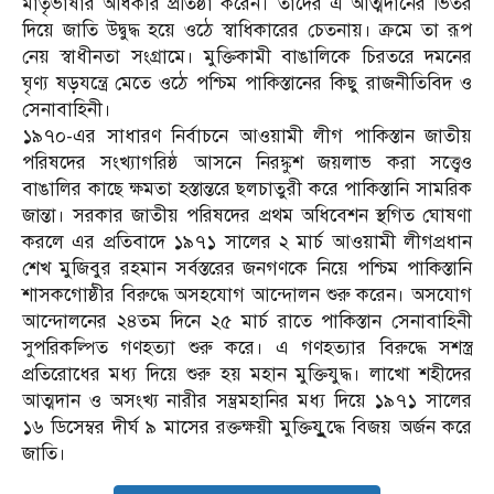
মাতৃভাষার অধিকার প্রতিষ্ঠা করেন। তাঁদের এ আত্মদানের ভিতর
দিয়ে জাতি উদ্বুদ্ধ হয়ে ওঠে স্বাধিকারের চেতনায়। ক্রমে তা রূপ
নেয় স্বাধীনতা সংগ্রামে। মুক্তিকামী বাঙালিকে চিরতরে দমনের
ঘৃণ্য ষড়যন্ত্রে মেতে ওঠে পশ্চিম পাকিস্তানের কিছু রাজনীতিবিদ ও
সেনাবাহিনী।
১৯৭০-এর সাধারণ নির্বাচনে আওয়ামী লীগ পাকিস্তান জাতীয়
পরিষদের সংখ্যাগরিষ্ঠ আসনে নিরঙ্কুশ জয়লাভ করা সত্ত্বেও
বাঙালির কাছে ক্ষমতা হস্তান্তরে ছলচাতুরী করে পাকিস্তানি সামরিক
জান্তা। সরকার জাতীয় পরিষদের প্রথম অধিবেশন স্থগিত ঘোষণা
করলে এর প্রতিবাদে ১৯৭১ সালের ২ মার্চ আওয়ামী লীগপ্রধান
শেখ মুজিবুর রহমান সর্বস্তরের জনগণকে নিয়ে পশ্চিম পাকিস্তানি
শাসকগোষ্ঠীর বিরুদ্ধে অসহযোগ আন্দোলন শুরু করেন। অসযোগ
আন্দোলনের ২৪তম দিনে ২৫ মার্চ রাতে পাকিস্তান সেনাবাহিনী
সুপরিকল্পিত গণহত্যা শুরু করে। এ গণহত্যার বিরুদ্ধে সশস্ত্র
প্রতিরোধের মধ্য দিয়ে শুরু হয় মহান মুক্তিযুদ্ধ। লাখো শহীদের
আত্মদান ও অসংখ্য নারীর সম্ভ্রমহানির মধ্য দিয়ে ১৯৭১ সালের
১৬ ডিসেম্বর দীর্ঘ ৯ মাসের রক্তক্ষয়ী মুক্তিযুুুদ্ধে বিজয় অর্জন করে
জাতি।