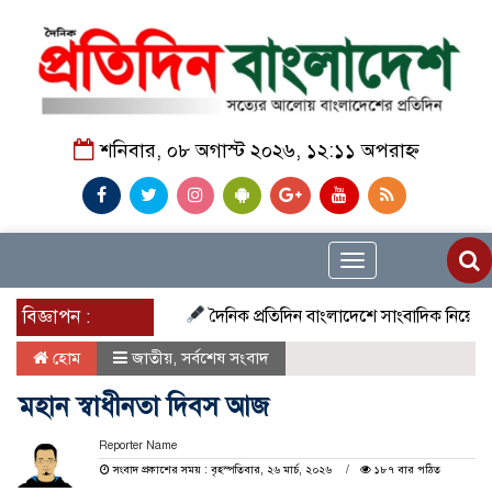
শনিবার, ০৮ অগাস্ট ২০২৬, ১২:১১ অপরাহ্ন
Toggle
navigation
বিজ্ঞাপন :
দৈনিক প্রতিদিন বাংলাদেশে সাংবাদিক নিয়োগ চলছে দেশ
হোম
জাতীয়
,
সর্বশেষ সংবাদ
মহান স্বাধীনতা দিবস আজ
Reporter Name
সংবাদ প্রকাশের সময় : বৃহস্পতিবার, ২৬ মার্চ, ২০২৬
১৮৭ বার পঠিত