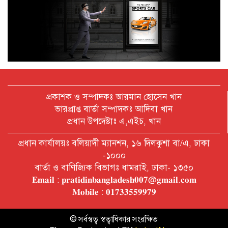
অক্টোবরে স্থানীয় সরকার নির্বাচন
আয়োজনের লক্ষ্যে প্রস্তুতি চলছে : ইসি
বিদেশ সফরে দেশের মানুষের স্বার্থ নিয়ে
কথা বলেছি : প্রধানমন্ত্রী
প্রকাশক ও সম্পাদকঃ আরমান হোসেন খান
ভারপ্রাপ্ত বার্তা সম্পাদকঃ আদিবা খান
প্রধান উপদেষ্টাঃ এ,এইচ, খান
চীন বাংলাদেশের গুরুত্বপূর্ণ সহযোগি:
প্রধান কার্যালয়ঃ বলিয়াদী ম্যানশন, ১৬ দিলকুশা বা/এ, ঢাকা
শি জিনপিং
-১০০০
বার্তা ও বাণিজ্যিক বিভাগঃ ধামরাই, ঢাকা- ১৩৫০
𝐄𝐦𝐚𝐢𝐥 : 𝐩𝐫𝐚𝐭𝐢𝐝𝐢𝐧𝐛𝐚𝐧𝐠𝐥𝐚𝐝𝐞𝐬𝐡𝟎𝟎𝟕@𝐠𝐦𝐚𝐢𝐥.𝐜𝐨𝐦
দুপুরের মধ্যে ঢাকাসহ ৯ জেলায় ৬০
𝐌𝐨𝐛𝐢𝐥𝐞 : 𝟎𝟏𝟕𝟑𝟑𝟓𝟓𝟗𝟗𝟕𝟗
কিমি বেগে ঝড়ের আভাস
© সর্বস্বত্ব স্বত্বাধিকার সংরক্ষিত