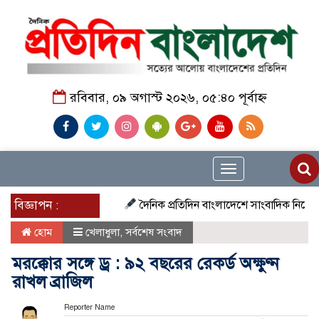
রবিবার, ০৯ অগাস্ট ২০২৬, ০৫:৪০ পূর্বাহ্ন
Toggle
navigation
বিজ্ঞাপন :
দৈনিক প্রতিদিন বাংলাদেশে সাংবাদিক নিয়োগ চলছে দ
হোম
খেলাধুলা
,
সর্বশেষ সংবাদ
মরক্কোর সঙ্গে ড্র : ৯২ বছরের রেকর্ড অক্ষুণ্ন
রাখল ব্রাজিল
Reporter Name