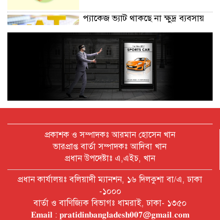
প্যাকেজ ভ্যাট থাকছে না ক্ষুদ্র ব্যবসায়
অক্টোবরে স্থানীয় সরকার নির্বাচন
আয়োজনের লক্ষ্যে প্রস্তুতি চলছে : ইসি
বিদেশ সফরে দেশের মানুষের স্বার্থ নিয়ে
কথা বলেছি : প্রধানমন্ত্রী
প্রকাশক ও সম্পাদকঃ আরমান হোসেন খান
ভারপ্রাপ্ত বার্তা সম্পাদকঃ আদিবা খান
প্রধান উপদেষ্টাঃ এ,এইচ, খান
চীন বাংলাদেশের গুরুত্বপূর্ণ সহযোগি:
প্রধান কার্যালয়ঃ বলিয়াদী ম্যানশন, ১৬ দিলকুশা বা/এ, ঢাকা
শি জিনপিং
-১০০০
বার্তা ও বাণিজ্যিক বিভাগঃ ধামরাই, ঢাকা- ১৩৫০
𝐄𝐦𝐚𝐢𝐥 : 𝐩𝐫𝐚𝐭𝐢𝐝𝐢𝐧𝐛𝐚𝐧𝐠𝐥𝐚𝐝𝐞𝐬𝐡𝟎𝟎𝟕@𝐠𝐦𝐚𝐢𝐥.𝐜𝐨𝐦