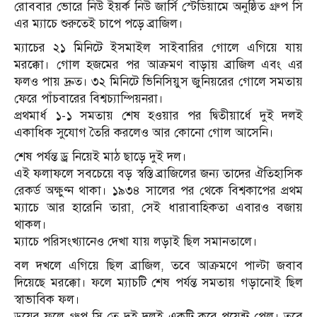
রোববার ভোরে নিউ ইয়র্ক নিউ জার্সি স্টেডিয়ামে অনুষ্ঠিত গ্রুপ সি
এর ম্যাচে শুরুতেই চাপে পড়ে ব্রাজিল।
ম্যাচের ২১ মিনিটে ইসমাইল সাইবারির গোলে এগিয়ে যায়
মরক্কো। গোল হজমের পর আক্রমণ বাড়ায় ব্রাজিল এবং এর
ফলও পায় দ্রুত। ৩২ মিনিটে ভিনিসিয়ুস জুনিয়রের গোলে সমতায়
ফেরে পাঁচবারের বিশ্বচ্যাম্পিয়নরা।
প্রথমার্ধ ১-১ সমতায় শেষ হওয়ার পর দ্বিতীয়ার্ধে দুই দলই
একাধিক সুযোগ তৈরি করলেও আর কোনো গোল আসেনি।
শেষ পর্যন্ত ড্র নিয়েই মাঠ ছাড়ে দুই দল।
এই ফলাফলে সবচেয়ে বড় স্বস্তি ব্রাজিলের জন্য তাদের ঐতিহাসিক
রেকর্ড অক্ষুণ্ন থাকা। ১৯৩৪ সালের পর থেকে বিশ্বকাপের প্রথম
ম্যাচে আর হারেনি তারা, সেই ধারাবাহিকতা এবারও বজায়
থাকল।
ম্যাচে পরিসংখ্যানেও দেখা যায় লড়াই ছিল সমানতালে।
বল দখলে এগিয়ে ছিল ব্রাজিল, তবে আক্রমণে পাল্টা জবাব
দিয়েছে মরক্কো। ফলে ম্যাচটি শেষ পর্যন্ত সমতায় গড়ানোই ছিল
স্বাভাবিক ফল।
ড্রয়ের ফলে গ্রুপ সি তে দুই দলই একটি করে পয়েন্ট পেল। তবে