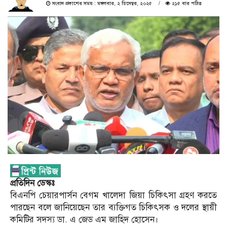
সংবাদ প্রকাশের সময় : মঙ্গলবার, ২ ডিসেম্বর, ২০২৫
২১৫ বার পঠিত
প্রতিদিন ডেস্কঃ
বিএনপি চেয়ারপার্সন বেগম খালেদা জিয়া চিকিৎসা গ্রহণ করতে
পারছেন বলে জানিয়েছেন তার ব্যক্তিগত চিকিৎসক ও দলের স্থায়ী
কমিটির সদস্য ডা. এ জেড এম জাহিদ হোসেন।