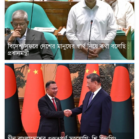
বিদেশ সফরে দেশের মানুষের স্বার্থ নিয়ে কথা বলেছি :
প্রধানমন্ত্রী
চীন বাংলাদেশের গুরুত্বপূর্ণ সহযোগি: শি জিনপিং