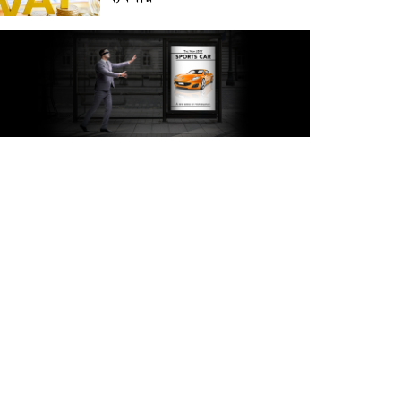
অক্টোবরে স্থানীয় সরকার নির্বাচন
আয়োজনের লক্ষ্যে প্রস্তুতি চলছে :
ইসি
বিদেশ সফরে দেশের মানুষের
স্বার্থ নিয়ে কথা বলেছি : প্রধানমন্ত্রী
চীন বাংলাদেশের গুরুত্বপূর্ণ
সহযোগি: শি জিনপিং
দুপুরের মধ্যে ঢাকাসহ ৯ জেলায়
৬০ কিমি বেগে ঝড়ের আভাস
বাবা দিবসে যেসব গ্যাজেট হতে
পারে সেরা উপহার