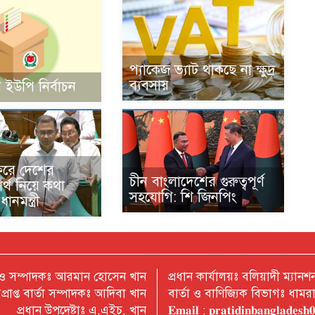
প্যাকেজ ভ্যাট থাকছে না ক্ষুদ্র
ব্যবসায়
 ইউপি নির্বাচন
ফরে দেশের
চীন বাংলাদেশের গুরুত্বপূর্ণ
বার্থ নিয়ে কথা
সহযোগি: শি জিনপিং
ানমন্ত্রী
 ও সম্পাদকঃ আরমান হোসেন খান
প্রধান কার্যালয়ঃ বলিয়াদী ম্যা
প্রাপ্ত বার্তা সম্পাদকঃ আদিবা খান
বার্তা ও বাণিজ্যিক বিভাগঃ ধাম
প্রধান উপদেষ্টাঃ এ,এইচ, খান
𝐄𝐦𝐚𝐢𝐥 : 𝐩𝐫𝐚𝐭𝐢𝐝𝐢𝐧𝐛𝐚𝐧𝐠𝐥𝐚𝐝𝐞𝐬