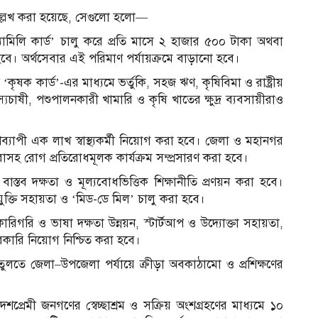
 উল্লেখ করা হয়েছে, সেগুলো হলো—
‘ফ্যামিলি কার্ড’ চালু করে প্রতি মাসে ২ হাজার ৫০০ টাকা অথবা
 হবে। অর্থসেবার এই পরিমাণ পর্যায়ক্রমে বাড়ানো হবে।
কৃষক কার্ড’-এর মাধ্যমে ভর্তুকি, সহজ ঋণ, কৃষিবিমা ও রাষ্ট্রীয়
াষী, পশুপালনকারী খামারি ও কৃষি খাতের ক্ষুদ্র ব্যবসায়ীরাও
ে দেশব্যাপী এক লাখ স্বাস্থ্যকর্মী নিয়োগ করা হবে। জেলা ও মহানগর
থ্যসেবাসহ রোগ প্রতিরোধমূলক কার্যক্রম সম্প্রসারণ করা হবে।
্যে বাস্তব দক্ষতা ও মূল্যবোধভিত্তিক শিক্ষানীতি প্রণয়ন করা হবে।
র প্রযুক্তি সহায়তা ও ‘মিড-ডে মিল’ চালু করা হবে।
 কারিগরি ও ভাষা দক্ষতা উন্নয়ন, স্টার্টআপ ও উদ্যোক্তা সহায়তা,
 সরকারি নিয়োগ নিশ্চিত করা হবে।
ুলতে জেলা–উপজেলা পর্যায়ে ক্রীড়া অবকাঠামো ও প্রশিক্ষণের
্রেমী জনগণের স্বেচ্ছাশ্রম ও সক্রিয় অংশগ্রহণের মাধ্যমে ১০