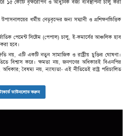
১৫ কোটি বৃক্ষরোপণ ও আধুনিক বর্জ্য ব্যবস্থাপনা চালু করা
উপাসনালয়ের ধর্মীয় নেতৃবৃন্দের জন্য সম্মানী ও প্রশিক্ষণভিত্তিক
্জাতিক পেমেন্ট সিষ্টেম (পেপাল) চালু, ই-কমার্সের আঞ্চলিক হাব
ণ করা হবে।
ুতি নয়, এটি একটি নতুন সামাজিক ও রাষ্ট্রীয় চুক্তির ঘোষণা।
তিতে বিশ্বাস করে। ক্ষমতা নয়, জনগণের অধিকারই বিএনপির
 অধিকার; বৈষম্য নয়, ন্যায্যতা- এই নীতিতেই রাষ্ট্র পরিচালিত
োকার্ড ডাউনলোড করুন