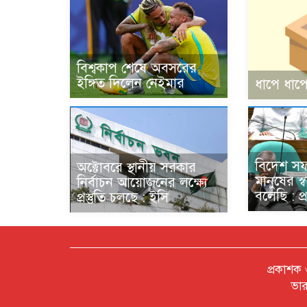
বিশ্বকাপ শেষে অবসরের
ইঙ্গিত দিলেন নেইমার
ধাপে ধাপে
বিদেশ স
অক্টোবরে স্থানীয় সরকার
মানুষের স্
নির্বাচন আয়োজনের লক্ষ্যে
বলেছি : প্রধ
প্রস্তুতি চলছে : ইসি
প্রকাশক
ভার