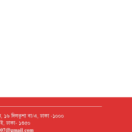
নশন, ১৬ দিলকুশা বা/এ, ঢাকা -১০০০
রাই, ঢাকা- ১৩৫০
𝐡𝟎𝟎𝟕@𝐠𝐦𝐚𝐢𝐥.𝐜𝐨𝐦