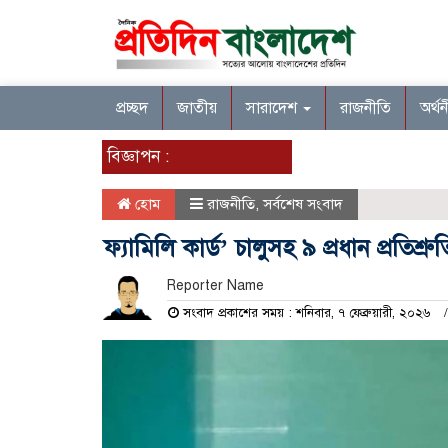
প্রচ্ছদ
জাতীয়
সারাদেশ
রাজনীতি
অর্থ
বিজ্ঞাপন :
হোম
রাজনীতি
,
সর্বশেষ সংবাদ
ফ্যামিলি কার্ড’ চালুসহ ৯ প্রধান প্রতিশ
Reporter Name
সংবাদ প্রকাশের সময় : শনিবার, ৭ ফেব্রুয়ারী, ২০২৬