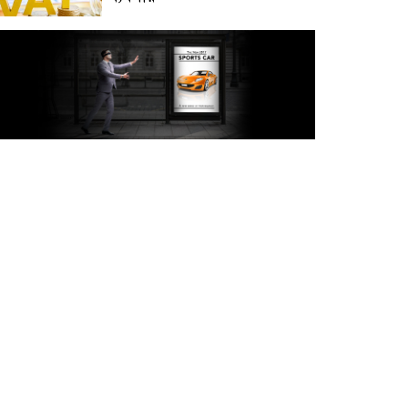
অক্টোবরে স্থানীয় সরকার নির্বাচন
আয়োজনের লক্ষ্যে প্রস্তুতি চলছে :
ইসি
বিদেশ সফরে দেশের মানুষের
স্বার্থ নিয়ে কথা বলেছি : প্রধানমন্ত্রী
চীন বাংলাদেশের গুরুত্বপূর্ণ
সহযোগি: শি জিনপিং
দুপুরের মধ্যে ঢাকাসহ ৯ জেলায়
৬০ কিমি বেগে ঝড়ের আভাস
বাবা দিবসে যেসব গ্যাজেট হতে
পারে সেরা উপহার