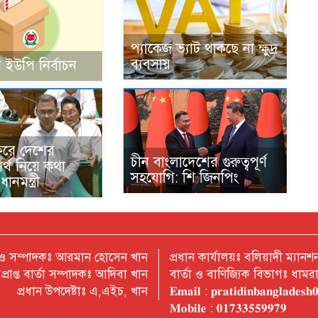
প্যাকেজ ভ্যাট থাকছে না ক্ষুদ্র
ব্যবসায়
 ইউপি নির্বাচন
ফরে দেশের
চীন বাংলাদেশের গুরুত্বপূর্ণ
বার্থ নিয়ে কথা
সহযোগি: শি জিনপিং
ানমন্ত্রী
 ও সম্পাদকঃ আরমান হোসেন খান
প্রধান কার্যালয়ঃ বলিয়াদী ম্যা
প্রাপ্ত বার্তা সম্পাদকঃ আদিবা খান
বার্তা ও বাণিজ্যিক বিভাগঃ ধাম
প্রধান উপদেষ্টাঃ এ,এইচ, খান
𝐄𝐦𝐚𝐢𝐥 : 𝐩𝐫𝐚𝐭𝐢𝐝𝐢𝐧𝐛𝐚𝐧𝐠𝐥𝐚𝐝𝐞𝐬
𝐌𝐨𝐛𝐢𝐥𝐞 : 𝟎𝟏𝟕𝟑𝟑𝟓𝟓𝟗𝟗𝟕𝟗