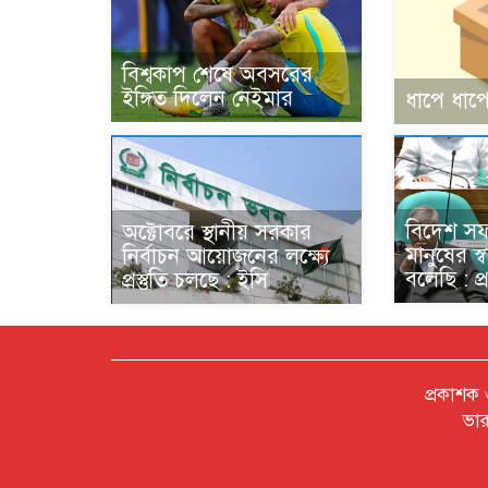
বিশ্বকাপ শেষে অবসরের
ইঙ্গিত দিলেন নেইমার
ধাপে ধাপে
বিদেশ স
অক্টোবরে স্থানীয় সরকার
মানুষের স্
নির্বাচন আয়োজনের লক্ষ্যে
বলেছি : প্রধ
প্রস্তুতি চলছে : ইসি
প্রকাশক
ভার