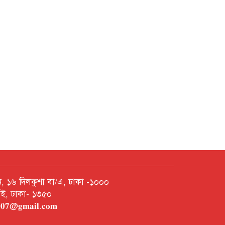
নশন, ১৬ দিলকুশা বা/এ, ঢাকা -১০০০
রাই, ঢাকা- ১৩৫০
𝐡𝟎𝟎𝟕@𝐠𝐦𝐚𝐢𝐥.𝐜𝐨𝐦