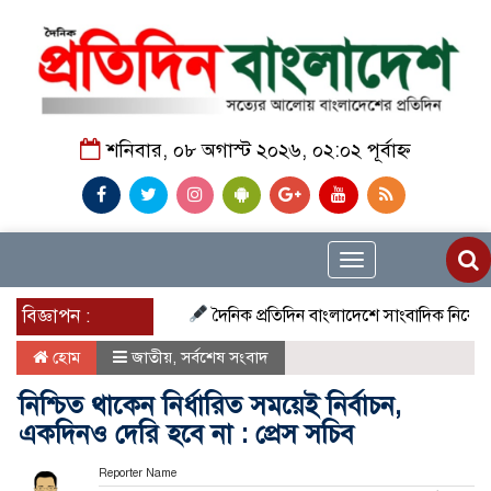
শনিবার, ০৮ অগাস্ট ২০২৬, ০২:০২ পূর্বাহ্ন
Toggle
navigation
বিজ্ঞাপন :
দৈনিক প্রতিদিন বাংলাদেশে সাংবাদিক নিয়োগ চলছে দে
হোম
জাতীয়
,
সর্বশেষ সংবাদ
নিশ্চিত থাকেন নির্ধারিত সময়েই নির্বাচন,
একদিনও দেরি হবে না : প্রেস সচিব
Reporter Name