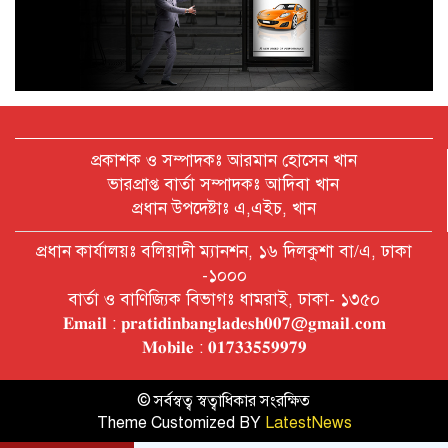
অক্টোবরে স্থানীয় সরকার নির্বাচন
আয়োজনের লক্ষ্যে প্রস্তুতি চলছে : ইসি
বিদেশ সফরে দেশের মানুষের স্বার্থ নিয়ে
কথা বলেছি : প্রধানমন্ত্রী
প্রকাশক ও সম্পাদকঃ আরমান হোসেন খান
ভারপ্রাপ্ত বার্তা সম্পাদকঃ আদিবা খান
প্রধান উপদেষ্টাঃ এ,এইচ, খান
চীন বাংলাদেশের গুরুত্বপূর্ণ সহযোগি:
প্রধান কার্যালয়ঃ বলিয়াদী ম্যানশন, ১৬ দিলকুশা বা/এ, ঢাকা
শি জিনপিং
-১০০০
বার্তা ও বাণিজ্যিক বিভাগঃ ধামরাই, ঢাকা- ১৩৫০
𝐄𝐦𝐚𝐢𝐥 : 𝐩𝐫𝐚𝐭𝐢𝐝𝐢𝐧𝐛𝐚𝐧𝐠𝐥𝐚𝐝𝐞𝐬𝐡𝟎𝟎𝟕@𝐠𝐦𝐚𝐢𝐥.𝐜𝐨𝐦
দুপুরের মধ্যে ঢাকাসহ ৯ জেলায় ৬০
𝐌𝐨𝐛𝐢𝐥𝐞 : 𝟎𝟏𝟕𝟑𝟑𝟓𝟓𝟗𝟗𝟕𝟗
কিমি বেগে ঝড়ের আভাস
© সর্বস্বত্ব স্বত্বাধিকার সংরক্ষিত
Theme Customized BY
LatestNews
বাবা দিবসে যেসব গ্যাজেট হতে পারে