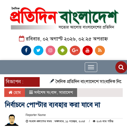
রবিবার, ০২ অগাস্ট ২০২৬, ০২:২৫ অপরাহ্ন
Toggle
navigation
বিজ্ঞাপন :
দৈনিক প্রতিদিন বাংলাদেশে সাংবাদিক নিয়োগ চলছে দ
হোম
সর্বশেষ সংবাদ
,
সারাদেশ
নির্বাচনে পোস্টার ব্যবহার করা যাবে না
Reporter Name
সংবাদ প্রকাশের সময় : মঙ্গলবার, ১১ নভেম্বর, ২০২৫
২০৩ বার পঠিত