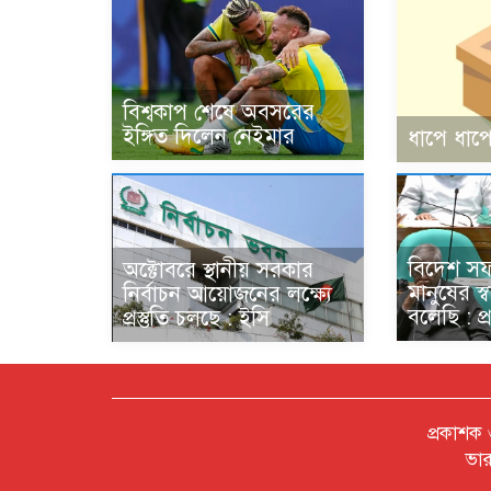
বিশ্বকাপ শেষে অবসরের
ইঙ্গিত দিলেন নেইমার
ধাপে ধাপে
বিদেশ স
অক্টোবরে স্থানীয় সরকার
মানুষের স্
নির্বাচন আয়োজনের লক্ষ্যে
বলেছি : প্রধ
প্রস্তুতি চলছে : ইসি
প্রকাশক
ভার