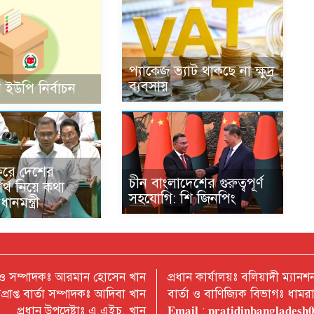
প্যাকেজ ভ্যাট থাকছে না ক্ষুদ্র
ব্যবসায়
 ইউপি নির্বাচন
ফরে দেশের
চীন বাংলাদেশের গুরুত্বপূর্ণ
বার্থ নিয়ে কথা
সহযোগি: শি জিনপিং
ানমন্ত্রী
 ও সম্পাদকঃ আরমান হোসেন খান
প্রধান কার্যালয়ঃ বলিয়াদী ম্যা
প্রাপ্ত বার্তা সম্পাদকঃ আদিবা খান
বার্তা ও বাণিজ্যিক বিভাগঃ ধাম
প্রধান উপদেষ্টাঃ এ,এইচ, খান
𝐄𝐦𝐚𝐢𝐥 : 𝐩𝐫𝐚𝐭𝐢𝐝𝐢𝐧𝐛𝐚𝐧𝐠𝐥𝐚𝐝𝐞𝐬