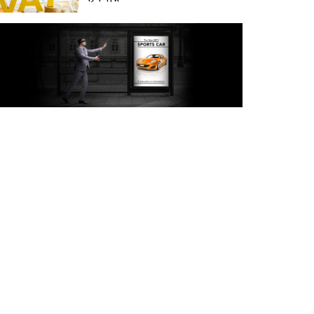
অক্টোবরে স্থানীয় সরকার নির্বাচন
আয়োজনের লক্ষ্যে প্রস্তুতি চলছে :
ইসি
বিদেশ সফরে দেশের মানুষের
স্বার্থ নিয়ে কথা বলেছি : প্রধানমন্ত্রী
চীন বাংলাদেশের গুরুত্বপূর্ণ
সহযোগি: শি জিনপিং
দুপুরের মধ্যে ঢাকাসহ ৯ জেলায়
৬০ কিমি বেগে ঝড়ের আভাস
বাবা দিবসে যেসব গ্যাজেট হতে
পারে সেরা উপহার