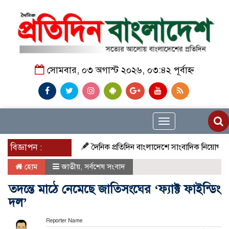
সোমবার, ০৩ অগাস্ট ২০২৬, ০৩:৪২ পূর্বাহ্ন
Toggle
navigation
বিজ্ঞাপন :
দৈনিক প্রতিদিন বাংলাদেশে সাংবাদিক নিয়োগ চলছে দেশজু
হোম
জাতীয়
,
সর্বশেষ সংবাদ
তদন্তে মাঠে নেমেছে জাতিসংঘের ‘ফ্যাক্ট ফাইন্ডিং
দল’
Reporter Name