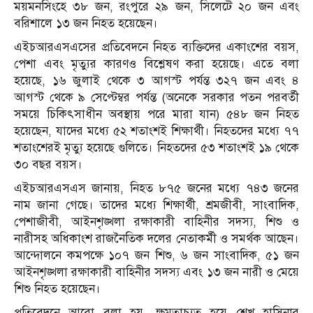
ময়মনসিংহে ৩৮ জন, রংপুরে ২৯ জন, সিলেটে ২০ জন এবং
বরিশালে ১৩ জন নিহত হয়েছেন।
এইচআরএসএসের প্রতিবেদনে নিহত ব্যক্তিদের একাংশের বয়স,
পেশা এবং মৃত্যুর কারণও বিশ্লেষণ করা হয়েছে। এতে বলা
হয়েছে, ১৬ জুলাই থেকে ৩ আগস্ট পর্যন্ত ৩২৭ জন এবং ৪
আগস্ট থেকে ৯ সেপ্টেম্বর পর্যন্ত (অনেকে সরকার পতন পরবর্তী
সময়ে চিকিৎসাধীন অবস্থায় পরে মারা যান) ৫৪৮ জন নিহত
হয়েছেন, যাদের মধ্যে ৫২ শতাংশই শিক্ষার্থী। নিহতদের মধ্যে ৭৭
শতাংশেরই মৃত্যু হয়েছে গুলিতে। নিহতদের ৫৩ শতাংশই ১৯ থেকে
৩০ বছর বয়স।
এইচআরএসএস জানায়, নিহত ৮৭৫ জনের মধ্যে ৭৪৩ জনের
নাম জানা গেছে। তাদের মধ্যে শিক্ষার্থী, শ্রমজীবী, সাংবাদিক,
পেশাজীবী, আইনশৃঙ্খলা রক্ষাকারী বাহিনীর সদস্য, শিশু ও
নারীসহ অধিকাংশ রাজনৈতিক দলের নেতাকর্মী ও সমর্থক আছেন।
আন্দোলনে কমপক্ষে ১০৭ জন শিশু, ৬ জন সাংবাদিক, ৫১ জন
আইনশৃঙ্খলা রক্ষাকারী বাহিনীর সদস্য এবং ১৩ জন নারী ও মেয়ে
শিশু নিহত হয়েছেন।
প্রতিবেদনে আরো বলা হয়, ক্ষমতাচ্যুত হয়ে শেখ হাসিনার