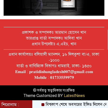
অক্টোবরে স্থানীয় সরকার নির্বাচন
আয়োজনের লক্ষ্যে প্রস্তুতি চলছে : ইসি
বিদেশ সফরে দেশের মানুষের স্বার্থ নিয়ে
কথা বলেছি : প্রধানমন্ত্রী
প্রকাশক ও সম্পাদকঃ আরমান হোসেন খান
ভারপ্রাপ্ত বার্তা সম্পাদকঃ আদিবা খান
প্রধান উপদেষ্টাঃ এ,এইচ, খান
চীন বাংলাদেশের গুরুত্বপূর্ণ সহযোগি:
প্রধান কার্যালয়ঃ বলিয়াদী ম্যানশন, ১৬ দিলকুশা বা/এ, ঢাকা
শি জিনপিং
-১০০০
বার্তা ও বাণিজ্যিক বিভাগঃ ধামরাই, ঢাকা- ১৩৫০
𝐄𝐦𝐚𝐢𝐥 : 𝐩𝐫𝐚𝐭𝐢𝐝𝐢𝐧𝐛𝐚𝐧𝐠𝐥𝐚𝐝𝐞𝐬𝐡𝟎𝟎𝟕@𝐠𝐦𝐚𝐢𝐥.𝐜𝐨𝐦
দুপুরের মধ্যে ঢাকাসহ ৯ জেলায় ৬০
𝐌𝐨𝐛𝐢𝐥𝐞 : 𝟎𝟏𝟕𝟑𝟑𝟓𝟓𝟗𝟗𝟕𝟗
কিমি বেগে ঝড়ের আভাস
© সর্বস্বত্ব স্বত্বাধিকার সংরক্ষিত
Theme Customized BY
LatestNews
বাবা দিবসে যেসব গ্যাজেট হতে পারে
সেরা উপহার
শিরোনাম :
বিশ্বকাপ শেষে অবসরের ইঙ্গিত দিলেন নেইমার