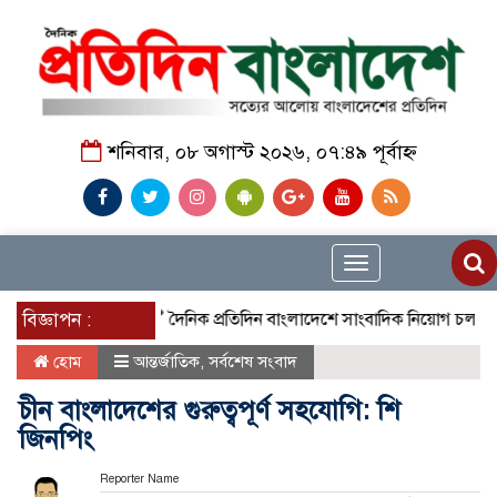
শনিবার, ০৮ অগাস্ট ২০২৬, ০৭:৪৯ পূর্বাহ্ন
Toggle
navigation
বিজ্ঞাপন :
দৈনিক প্রতিদিন বাংলাদেশে সাংবাদিক নিয়োগ চলছে দেশজুড়ে 
হোম
আন্তর্জাতিক
,
সর্বশেষ সংবাদ
চীন বাংলাদেশের গুরুত্বপূর্ণ সহযোগি: শি
জিনপিং
Reporter Name