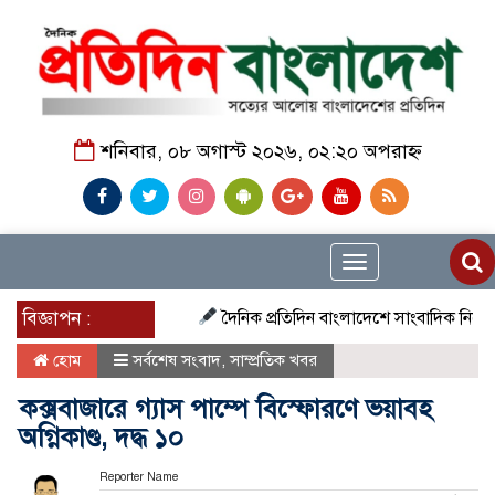
শনিবার, ০৮ অগাস্ট ২০২৬, ০২:২০ অপরাহ্ন
Toggle
navigation
বিজ্ঞাপন :
দৈনিক প্রতিদিন বাংলাদেশে সাংবাদিক নিয়োগ চলছে দ
হোম
সর্বশেষ সংবাদ
,
সাম্প্রতিক খবর
কক্সবাজারে গ্যাস পাম্পে বিস্ফোরণে ভয়াবহ
অগ্নিকাণ্ড, দদ্ধ ১০
Reporter Name