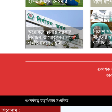
ইঙ্গিত দিলেন নেইমার
ধাপে ধাপে
বিদেশ স
অক্টোবরে স্থানীয় সরকার
মানুষের স্
নির্বাচন আয়োজনের লক্ষ্যে
বলেছি : প্রধ
প্রস্তুতি চলছে : ইসি
প্রকাশক
ভার
© সর্বস্বত্ব স্বত্বাধিকার সংরক্ষিত
শিরোনাম :