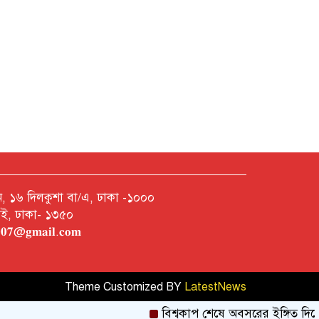
নশন, ১৬ দিলকুশা বা/এ, ঢাকা -১০০০
রাই, ঢাকা- ১৩৫০
𝐡𝟎𝟎𝟕@𝐠𝐦𝐚𝐢𝐥.𝐜𝐨𝐦
Theme Customized BY
LatestNews
বিশ্বকাপ শেষে অবসরের ইঙ্গিত দিলেন ন