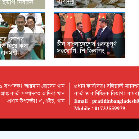
ব্যবসায়
 ইউপি নির্বাচন
ফরে দেশের
চীন বাংলাদেশের গুরুত্বপূর্ণ
বার্থ নিয়ে কথা
সহযোগি: শি জিনপিং
ানমন্ত্রী
 ও সম্পাদকঃ আরমান হোসেন খান
প্রধান কার্যালয়ঃ বলিয়াদী ম্যা
প্রাপ্ত বার্তা সম্পাদকঃ আদিবা খান
বার্তা ও বাণিজ্যিক বিভাগঃ ধাম
প্রধান উপদেষ্টাঃ এ,এইচ, খান
𝐄𝐦𝐚𝐢𝐥 : 𝐩𝐫𝐚𝐭𝐢𝐝𝐢𝐧𝐛𝐚𝐧𝐠𝐥𝐚𝐝𝐞𝐬
𝐌𝐨𝐛𝐢𝐥𝐞 : 𝟎𝟏𝟕𝟑𝟑𝟓𝟓𝟗𝟗𝟕𝟗