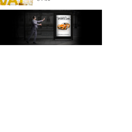
অক্টোবরে স্থানীয় সরকার নির্বাচন
আয়োজনের লক্ষ্যে প্রস্তুতি চলছে :
ইসি
বিদেশ সফরে দেশের মানুষের
স্বার্থ নিয়ে কথা বলেছি : প্রধানমন্ত্রী
চীন বাংলাদেশের গুরুত্বপূর্ণ
সহযোগি: শি জিনপিং
দুপুরের মধ্যে ঢাকাসহ ৯ জেলায়
৬০ কিমি বেগে ঝড়ের আভাস
বাবা দিবসে যেসব গ্যাজেট হতে
পারে সেরা উপহার