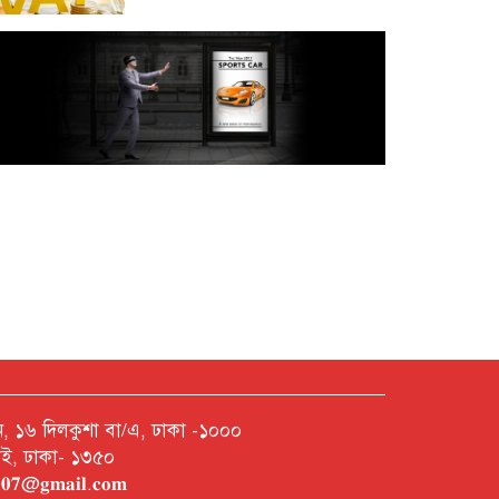
অক্টোবরে স্থানীয় সরকার নির্বাচন
আয়োজনের লক্ষ্যে প্রস্তুতি চলছে :
ইসি
বিদেশ সফরে দেশের মানুষের
স্বার্থ নিয়ে কথা বলেছি : প্রধানমন্ত্রী
চীন বাংলাদেশের গুরুত্বপূর্ণ
সহযোগি: শি জিনপিং
দুপুরের মধ্যে ঢাকাসহ ৯ জেলায়
৬০ কিমি বেগে ঝড়ের আভাস
নশন, ১৬ দিলকুশা বা/এ, ঢাকা -১০০০
রাই, ঢাকা- ১৩৫০
বাবা দিবসে যেসব গ্যাজেট হতে
𝐡𝟎𝟎𝟕@𝐠𝐦𝐚𝐢𝐥.𝐜𝐨𝐦
পারে সেরা উপহার