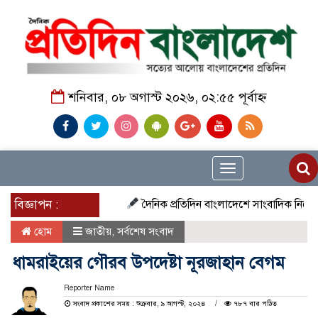
শনিবার, ০৮ অগাস্ট ২০২৬, ০২:৫৫ পূর্বাহ্ন
Toggle
navigation
বিজ্ঞাপন :
দৈনিক প্রতিদিন বাংলাদেশে সাংবাদিক নিয়োগ চলছে দ
হোম
জাতীয়
,
সর্বশেষ সংবাদ
ধামরাইয়ের গৌরব উপদেষ্টা নূরজাহান বেগম
Reporter Name
সংবাদ প্রকাশের সময় : শুক্রবার, ৯ আগস্ট, ২০২৪
৭৮৭ বার পঠিত