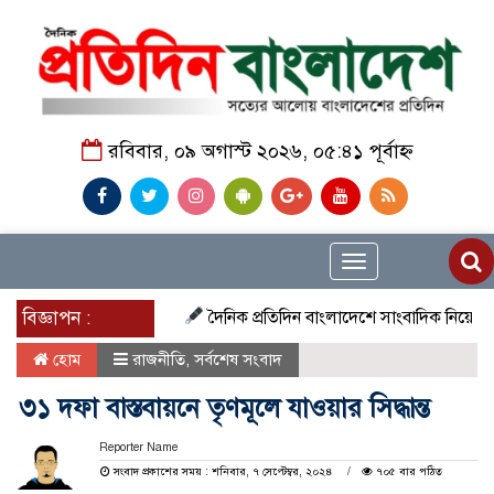
রবিবার, ০৯ অগাস্ট ২০২৬, ০৫:৪১ পূর্বাহ্ন
Toggle
navigation
বিজ্ঞাপন :
দৈনিক প্রতিদিন বাংলাদেশে সাংবাদিক নিয়োগ চলছে দেশ
হোম
রাজনীতি
,
সর্বশেষ সংবাদ
৩১ দফা বাস্তবায়নে তৃণমূলে যাওয়ার সিদ্ধান্ত
Reporter Name
সংবাদ প্রকাশের সময় : শনিবার, ৭ সেপ্টেম্বর, ২০২৪
৭০৫ বার পঠিত