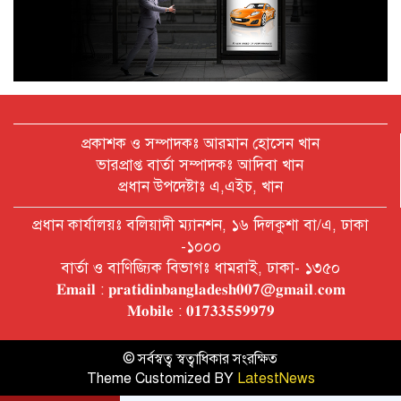
অক্টোবরে স্থানীয় সরকার নির্বাচন
আয়োজনের লক্ষ্যে প্রস্তুতি চলছে : ইসি
বিদেশ সফরে দেশের মানুষের স্বার্থ নিয়ে
কথা বলেছি : প্রধানমন্ত্রী
প্রকাশক ও সম্পাদকঃ আরমান হোসেন খান
ভারপ্রাপ্ত বার্তা সম্পাদকঃ আদিবা খান
প্রধান উপদেষ্টাঃ এ,এইচ, খান
চীন বাংলাদেশের গুরুত্বপূর্ণ সহযোগি:
প্রধান কার্যালয়ঃ বলিয়াদী ম্যানশন, ১৬ দিলকুশা বা/এ, ঢাকা
শি জিনপিং
-১০০০
বার্তা ও বাণিজ্যিক বিভাগঃ ধামরাই, ঢাকা- ১৩৫০
𝐄𝐦𝐚𝐢𝐥 : 𝐩𝐫𝐚𝐭𝐢𝐝𝐢𝐧𝐛𝐚𝐧𝐠𝐥𝐚𝐝𝐞𝐬𝐡𝟎𝟎𝟕@𝐠𝐦𝐚𝐢𝐥.𝐜𝐨𝐦
দুপুরের মধ্যে ঢাকাসহ ৯ জেলায় ৬০
𝐌𝐨𝐛𝐢𝐥𝐞 : 𝟎𝟏𝟕𝟑𝟑𝟓𝟓𝟗𝟗𝟕𝟗
কিমি বেগে ঝড়ের আভাস
© সর্বস্বত্ব স্বত্বাধিকার সংরক্ষিত
Theme Customized BY
LatestNews
বাবা দিবসে যেসব গ্যাজেট হতে পারে