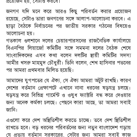
প্রয়োজন হয়, সেটাও করবে।
জনগণ যদি মনে করে আরও কিছু পরিবর্তন করার প্রয়োজন
রয়েছে, সেটাও তারা জনগণের সঙ্গে আলাপ-আলোচনা করবে। এ
ছাড়া বৈঠকে নির্বাচনের পর জাতীয় সরকার গঠনের বিষয়েও
আলোচনা হয়।
গতকাল গুলশানে দলের চেয়ারপারসনের রাজনৈতিক কার্যালয়ে
বিএনপির লিয়াজোঁ কমিটির সঙ্গে সমমনা দলের বৈঠক শেষে
সাংবাদিকদের এসব কথা বলেন দলটির স্থায়ী কমিটির সদস্য
আমীর খসরু মাহমুদ চৌধুরী। তিনি বলেন, শেখ হাসিনার পতনের
পর আমরা প্রথমবার মিলিত হয়েছি।
আমাদের যুগপতের যে ঐক্য, সে ঐক্য আমরা অটুট রাখছি। কারণ
দেশের বর্তমান প্রেক্ষাপটে এখানে নানা ধরনের ষড়যন্ত্র চলছে।
ষড়যন্ত্র করে বিভিন্ন গার্মেন্ট ও ওষুধ ফ্যাক্টরি বন্ধ করে দেওয়ার
জন্য অনেক কর্মকা চলছে। পেছনে কারা আছে, তা আমরা সবাই
জানি।
এগুলো করে দেশ অস্থিতিশীল করতে চাচ্ছে। তবে দেশ স্থিতিশীল
রাখতে হবে। বড় ধরনের পরিবর্তনের জন্য নতুন বাংলাদেশ গড়ায়
যে প্রত্যয় বর্তমান সরকারের, সেটার জন্য আমরা সবাই কাজ