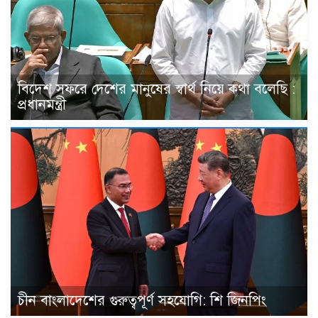
বিদেশ সফরে দেশের মানুষের স্বার্থ নিয়ে কথা বলেছি :
প্রধানমন্ত্রী
চীন বাংলাদেশের গুরুত্বপূর্ণ সহযোগি: শি জিনপিং