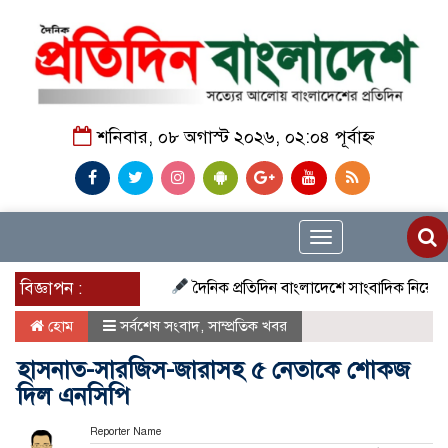
শনিবার, ০৮ অগাস্ট ২০২৬, ০২:০৪ পূর্বাহ্ন
Toggle
navigation
বিজ্ঞাপন :
দৈনিক প্রতিদিন বাংলাদেশে সাংবাদিক নিয়োগ চলছে দে
হোম
সর্বশেষ সংবাদ
,
সাম্প্রতিক খবর
হাসনাত-সারজিস-জারাসহ ৫ নেতাকে শোকজ
দিল এনসিপি
Reporter Name