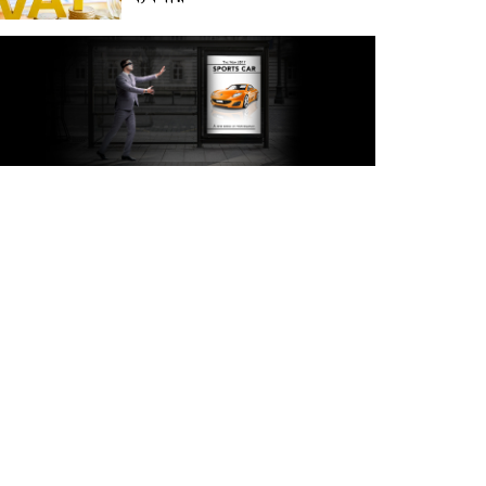
অক্টোবরে স্থানীয় সরকার নির্বাচন
আয়োজনের লক্ষ্যে প্রস্তুতি চলছে :
ইসি
বিদেশ সফরে দেশের মানুষের
স্বার্থ নিয়ে কথা বলেছি : প্রধানমন্ত্রী
চীন বাংলাদেশের গুরুত্বপূর্ণ
সহযোগি: শি জিনপিং
দুপুরের মধ্যে ঢাকাসহ ৯ জেলায়
৬০ কিমি বেগে ঝড়ের আভাস
বাবা দিবসে যেসব গ্যাজেট হতে
পারে সেরা উপহার