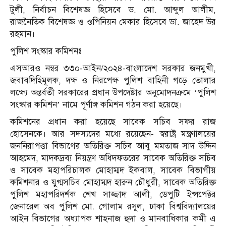
টুলী, নির্বাচন বিশেষজ্ঞ হিসেবে ড. মো. আব্দুল আলীম,
রাজনৈতিক বিশেষজ্ঞ ও ওপিনিয়ন মেকার হিসেবে ডা. জাহেদ উর
রহমান।
পুলিশ সংস্কার কমিশনঃ
এসআরও নম্বর ৩৩০-আইন/২০২৪-বাংলাদেশ সরকার জনমুখী,
জবাবদিহিমূলক, দক্ষ ও নিরপেক্ষ পুলিশ বাহিনী গড়ে তোলার
লক্ষ্যে অন্তর্বর্তী সরকারের প্রধান উপদেষ্টার অনুমোদনক্রমে ‘পুলিশ
সংস্কার কমিশন’ নামে পূর্ণাঙ্গ কমিশন গঠন করা হয়েছে।
কমিশনের প্রধান করা হয়েছে সাবেক সচিব সফর রাজ
হোসেনকে। আর সদস্যদের মধ্যে রয়েছেন- স্বরাষ্ট্র মন্ত্রণালয়ের
জননিরাপত্তা বিভাগের অতিরিক্ত সচিব আবু মমতাজ সাদ উদ্দিন
আহমেদ, মাদকদ্রব্য নিয়ন্ত্রণ অধিদফতরের সাবেক অতিরিক্ত সচিব
ও সাবেক মহাপরিচালক মোহাম্মদ ইকবাল, সাবেক বিভাগীয়
কমিশনার ও যুগ্মসচিব মোহাম্মদ হারুন চৌধুরী, সাবেক অতিরিক্ত
পুলিশ মহাপরিদর্শক শেখ সাজ্জাদ আলী, ডেপুটি ইন্সপেক্টর
জেনারেল অব পুলিশ মো. গোলাম রসুল, ঢাকা বিশ্ববিদ্যালয়ের
আইন বিভাগের অধ্যাপক শাহনাজ হুদা ও মানবাধিকার কর্মী এ