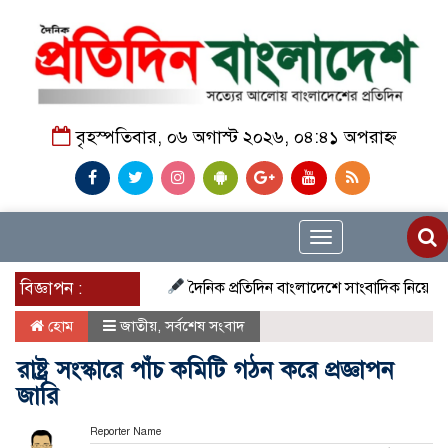
বৃহস্পতিবার, ০৬ অগাস্ট ২০২৬, ০৪:৪১ অপরাহ্ন
Toggle
navigation
বিজ্ঞাপন :
দৈনিক প্রতিদিন বাংলাদেশে সাংবাদিক নিয়োগ চলছে দেশ
হোম
জাতীয়
,
সর্বশেষ সংবাদ
রাষ্ট্র সংস্কারে পাঁচ কমিটি গঠন করে প্রজ্ঞাপন
জারি
Reporter Name