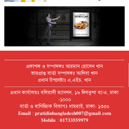
অক্টোবরে স্থানীয় সরকার নির্বাচন
আয়োজনের লক্ষ্যে প্রস্তুতি চলছে : ইসি
বিদেশ সফরে দেশের মানুষের স্বার্থ নিয়ে
কথা বলেছি : প্রধানমন্ত্রী
প্রকাশক ও সম্পাদকঃ আরমান হোসেন খান
ভারপ্রাপ্ত বার্তা সম্পাদকঃ আদিবা খান
প্রধান উপদেষ্টাঃ এ,এইচ, খান
চীন বাংলাদেশের গুরুত্বপূর্ণ সহযোগি:
প্রধান কার্যালয়ঃ বলিয়াদী ম্যানশন, ১৬ দিলকুশা বা/এ, ঢাকা
শি জিনপিং
-১০০০
বার্তা ও বাণিজ্যিক বিভাগঃ ধামরাই, ঢাকা- ১৩৫০
𝐄𝐦𝐚𝐢𝐥 : 𝐩𝐫𝐚𝐭𝐢𝐝𝐢𝐧𝐛𝐚𝐧𝐠𝐥𝐚𝐝𝐞𝐬𝐡𝟎𝟎𝟕@𝐠𝐦𝐚𝐢𝐥.𝐜𝐨𝐦
দুপুরের মধ্যে ঢাকাসহ ৯ জেলায় ৬০
𝐌𝐨𝐛𝐢𝐥𝐞 : 𝟎𝟏𝟕𝟑𝟑𝟓𝟓𝟗𝟗𝟕𝟗
কিমি বেগে ঝড়ের আভাস