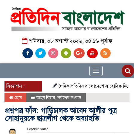
শনিবার, ০৮ অগাস্ট ২০২৬, ০৪:১৬ পূর্বাহ্ন
Toggle
navigation
বিজ্ঞাপন :
দৈনিক প্রতিদিন বাংলাদেশে সাংবাদিক নিয়োগ চলছে দে
হোম
আইন বিচার
,
সর্বশেষ সংবাদ
প্রশ্নপত্র ফাঁস: গাড়িচালক আবেদ আলীর পুত্র
সোহানুরকে ছাত্রলীগ থেকে অব্যাহতি
Reporter Name