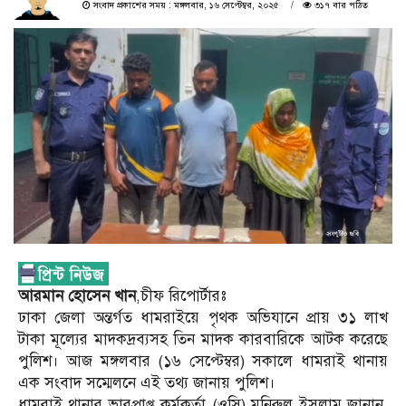
সংবাদ প্রকাশের সময় : মঙ্গলবার, ১৬ সেপ্টেম্বর, ২০২৫
৩১৭ বার পঠিত
আরমান হোসেন খান
,চীফ রিপোর্টারঃ
ঢাকা জেলা অন্তর্গত ধামরাইয়ে পৃথক অভিযানে প্রায় ৩১ লাখ
টাকা মূল্যের মাদকদ্রব্যসহ তিন মাদক কারবারিকে আটক করেছে
পুলিশ। আজ মঙ্গলবার (১৬ সেপ্টেম্বর) সকালে ধামরাই থানায়
এক সংবাদ সম্মেলনে এই তথ্য জানায় পুলিশ।
ধামরাই থানার ভারপ্রাপ্ত কর্মকর্তা (ওসি) মনিরুল ইসলাম জানান,