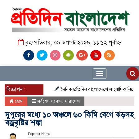
বৃহস্পতিবার, ০৬ অগাস্ট ২০২৬, ১১:১২ পূর্বাহ্ন
Toggle
navigation
বিজ্ঞাপন :
দৈনিক প্রতিদিন বাংলাদেশে সাংবাদিক নিয়োগ চলছে দ
হোম
সর্বশেষ সংবাদ
,
সারাদেশ
দুপুরের মধ্যে ১০ অঞ্চলে ৬০ কিমি বেগে ঝড়সহ
বজ্রবৃষ্টির শঙ্কা
Reporter Name