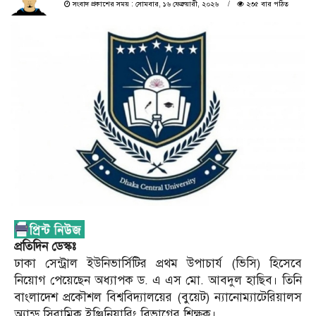
সংবাদ প্রকাশের সময় : সোমবার, ১৬ ফেব্রুয়ারী, ২০২৬
২৩৫ বার পঠিত
প্রতিদিন ডেস্কঃ
ঢাকা সেন্ট্রাল ইউনিভার্সিটির প্রথম উপাচার্য (ভিসি) হিসেবে
নিয়োগ পেয়েছেন অধ্যাপক ড. এ এস মো. আবদুল হাছিব। তিনি
বাংলাদেশ প্রকৌশল বিশ্ববিদ্যালয়ের (বুয়েট) ন্যানোম্যাটেরিয়ালস
অ্যান্ড সিরামিক ইঞ্জিনিয়ারিং বিভাগের শিক্ষক।