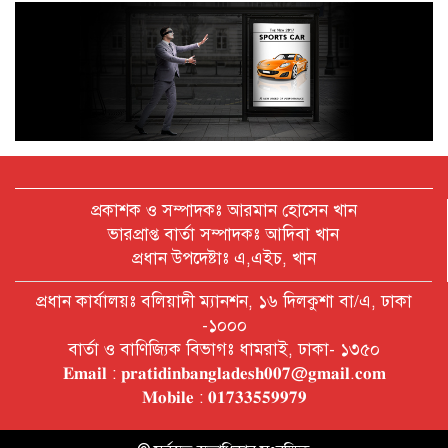
অক্টোবরে স্থানীয় সরকার নির্বাচন
আয়োজনের লক্ষ্যে প্রস্তুতি চলছে : ইসি
বিদেশ সফরে দেশের মানুষের স্বার্থ নিয়ে
কথা বলেছি : প্রধানমন্ত্রী
প্রকাশক ও সম্পাদকঃ আরমান হোসেন খান
ভারপ্রাপ্ত বার্তা সম্পাদকঃ আদিবা খান
প্রধান উপদেষ্টাঃ এ,এইচ, খান
চীন বাংলাদেশের গুরুত্বপূর্ণ সহযোগি:
প্রধান কার্যালয়ঃ বলিয়াদী ম্যানশন, ১৬ দিলকুশা বা/এ, ঢাকা
শি জিনপিং
-১০০০
বার্তা ও বাণিজ্যিক বিভাগঃ ধামরাই, ঢাকা- ১৩৫০
𝐄𝐦𝐚𝐢𝐥 : 𝐩𝐫𝐚𝐭𝐢𝐝𝐢𝐧𝐛𝐚𝐧𝐠𝐥𝐚𝐝𝐞𝐬𝐡𝟎𝟎𝟕@𝐠𝐦𝐚𝐢𝐥.𝐜𝐨𝐦
দুপুরের মধ্যে ঢাকাসহ ৯ জেলায় ৬০
𝐌𝐨𝐛𝐢𝐥𝐞 : 𝟎𝟏𝟕𝟑𝟑𝟓𝟓𝟗𝟗𝟕𝟗
কিমি বেগে ঝড়ের আভাস