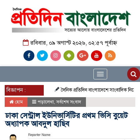
রবিবার, ০৯ অগাস্ট ২০২৬, ০২:৫৭ পূর্বাহ্ন
Toggle
navigation
বিজ্ঞাপন :
দৈনিক প্রতিদিন বাংলাদেশে সাংবাদিক নিয়োগ চলছে দে
হোম
পড়ালেখা
,
সর্বশেষ সংবাদ
ঢাকা সেন্ট্রাল ইউনিভার্সিটির প্রথম ভিসি বুয়েট
অধ্যাপক আবদুল হাছিব
Reporter Name