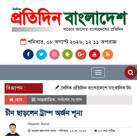
শনিবার, ০৮ অগাস্ট ২০২৬, ১২:১১ অপরাহ্ন
Toggle
navigation
বিজ্ঞাপন :
দৈনিক প্রতিদিন বাংলাদেশে সাংবাদিক নিয়োগ চলছে দ
হোম
আন্তর্জাতিক
,
সর্বশেষ সংবাদ
চীন ছাড়লেন ট্রাম্প অর্জন শূন্য
Reporter Name
সংবাদ প্রকাশের সময় : শনিবার, ১৬ মে, ২০২৬
৮৩ বার পঠিত