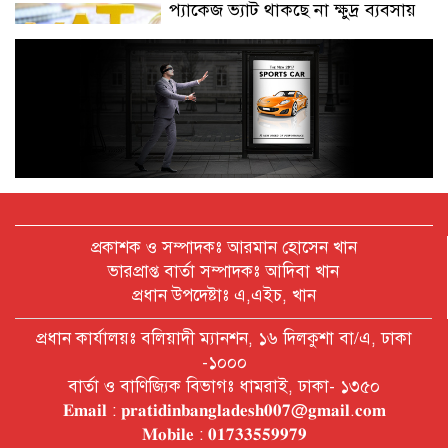
প্যাকেজ ভ্যাট থাকছে না ক্ষুদ্র ব্যবসায়
অক্টোবরে স্থানীয় সরকার নির্বাচন
আয়োজনের লক্ষ্যে প্রস্তুতি চলছে : ইসি
বিদেশ সফরে দেশের মানুষের স্বার্থ নিয়ে
কথা বলেছি : প্রধানমন্ত্রী
প্রকাশক ও সম্পাদকঃ আরমান হোসেন খান
ভারপ্রাপ্ত বার্তা সম্পাদকঃ আদিবা খান
প্রধান উপদেষ্টাঃ এ,এইচ, খান
চীন বাংলাদেশের গুরুত্বপূর্ণ সহযোগি:
প্রধান কার্যালয়ঃ বলিয়াদী ম্যানশন, ১৬ দিলকুশা বা/এ, ঢাকা
শি জিনপিং
-১০০০
বার্তা ও বাণিজ্যিক বিভাগঃ ধামরাই, ঢাকা- ১৩৫০
𝐄𝐦𝐚𝐢𝐥 : 𝐩𝐫𝐚𝐭𝐢𝐝𝐢𝐧𝐛𝐚𝐧𝐠𝐥𝐚𝐝𝐞𝐬𝐡𝟎𝟎𝟕@𝐠𝐦𝐚𝐢𝐥.𝐜𝐨𝐦
দুপুরের মধ্যে ঢাকাসহ ৯ জেলায় ৬০
𝐌𝐨𝐛𝐢𝐥𝐞 : 𝟎𝟏𝟕𝟑𝟑𝟓𝟓𝟗𝟗𝟕𝟗