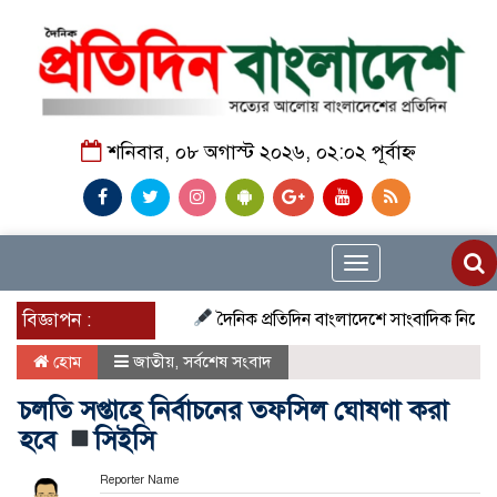
শনিবার, ০৮ অগাস্ট ২০২৬, ০২:০২ পূর্বাহ্ন
Toggle
navigation
বিজ্ঞাপন :
দৈনিক প্রতিদিন বাংলাদেশে সাংবাদিক নিয়োগ চলছে দে
হোম
জাতীয়
,
সর্বশেষ সংবাদ
চলতি সপ্তাহে নির্বাচনের তফসিল ঘোষণা করা
হবে
সিইসি
Reporter Name