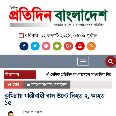
রবিবার, ০২ অগাস্ট ২০২৬, ০৩:০৯ পূর্বাহ্ন
Toggle
navigation
বিজ্ঞাপন :
দৈনিক প্রতিদিন বাংলাদেশে সাংবাদিক নিয়োগ চলছে দে
হোম
সর্বশেষ সংবাদ
,
সারাদেশ
কুমিল্লায় যাত্রীবাহী বাস উল্টে নিহত ২, আহত
১৫
Reporter Name