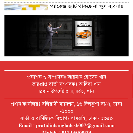
প্যাকেজ ভ্যাট থাকছে না ক্ষুদ্র ব্যবসায়
অক্টোবরে স্থানীয় সরকার নির্বাচন
আয়োজনের লক্ষ্যে প্রস্তুতি চলছে : ইসি
বিদেশ সফরে দেশের মানুষের স্বার্থ নিয়ে
কথা বলেছি : প্রধানমন্ত্রী
প্রকাশক ও সম্পাদকঃ আরমান হোসেন খান
ভারপ্রাপ্ত বার্তা সম্পাদকঃ আদিবা খান
প্রধান উপদেষ্টাঃ এ,এইচ, খান
চীন বাংলাদেশের গুরুত্বপূর্ণ সহযোগি:
প্রধান কার্যালয়ঃ বলিয়াদী ম্যানশন, ১৬ দিলকুশা বা/এ, ঢাকা
শি জিনপিং
-১০০০
বার্তা ও বাণিজ্যিক বিভাগঃ ধামরাই, ঢাকা- ১৩৫০
𝐄𝐦𝐚𝐢𝐥 : 𝐩𝐫𝐚𝐭𝐢𝐝𝐢𝐧𝐛𝐚𝐧𝐠𝐥𝐚𝐝𝐞𝐬𝐡𝟎𝟎𝟕@𝐠𝐦𝐚𝐢𝐥.𝐜𝐨𝐦
দুপুরের মধ্যে ঢাকাসহ ৯ জেলায় ৬০
𝐌𝐨𝐛𝐢𝐥𝐞 : 𝟎𝟏𝟕𝟑𝟑𝟓𝟓𝟗𝟗𝟕𝟗