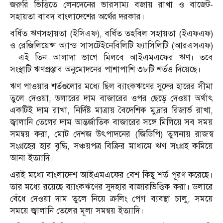
জরুরি ভিত্তিতে লেনদেনের ভারসাম্য বজায় রাখা ও বাজেট-
সহায়তা বাবদ বাংলাদেশের অর্থের দরকার।
বর্ধিত ঋণসহায়তা (ইসিএফ), বর্ধিত তহবিল সহায়তা (ইএফএফ)
ও রেজিলিয়েন্স অ্যান্ড সাসটেইনেবিলিটি ফ্যাসিলিটি (আরএসএফ)
—এই তিন আলাদা ভাগে মিলবে আইএমএফের ঋণ। তবে
সংস্থাটি ঋণপ্রস্তাব অনুমোদনের পাশাপাশি ৩৮টি শর্তও দিয়েছে।
ঋণ পাওয়ার শর্তগুলোর মধ্যে ছিল ব্যাংকঋণের সুদের হারের সীমা
তুলে দেওয়া, ডলারের দাম বাজারের ওপর ছেড়ে দেওয়া অর্থাৎ
একটিই দাম রাখা, নির্দিষ্ট মাত্রায় বৈদেশিক মুদ্রার রিজার্ভ রাখা,
জ্বালানি তেলের দাম আন্তর্জাতিক বাজারের সঙ্গে মিলিয়ে সব সময়
সমন্বয় করা, মোট দেশজ উৎপাদনের (জিডিপি) তুলনায় রাজস্ব
সংগ্রহের হার বৃদ্ধি, সঞ্চয়পত্র বিক্রির মাধ্যমে ঋণ সংগ্রহ কমিয়ে
আনা ইত্যাদি।
এরই মধ্যে বাংলাদেশ আইএমএফের বেশ কিছু শর্ত পূরণ করেছে।
তার মধ্যে রয়েছে ব্যাংকঋণের সুদহার বাজারভিত্তিক করা। ডলারে
বেঁধে দেওয়া দাম তুলে নিয়ে ক্রলিং পেগ ব্যবস্থা চালু, সময়ে
সময়ে জ্বালানি তেলের মূল্য সমন্বয় ইত্যাদি।