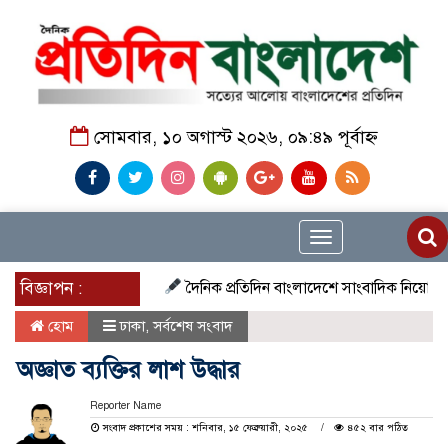
সোমবার, ১০ অগাস্ট ২০২৬, ০৯:৪৯ পূর্বাহ্ন
Toggle
navigation
বিজ্ঞাপন :
দৈনিক প্রতিদিন বাংলাদেশে সাংবাদিক নিয়োগ চলছে দেশ
হোম
ঢাকা
,
সর্বশেষ সংবাদ
অজ্ঞাত ব্যক্তির লাশ উদ্ধার
Reporter Name
সংবাদ প্রকাশের সময় : শনিবার, ১৫ ফেব্রুয়ারী, ২০২৫
৪৫২ বার পঠিত