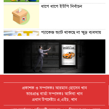
ধাপে ধাপে ইউপি নির্বাচন
প্যাকেজ ভ্যাট থাকছে না ক্ষুদ্র ব্যবসায়
অক্টোবরে স্থানীয় সরকার নির্বাচন
আয়োজনের লক্ষ্যে প্রস্তুতি চলছে : ইসি
বিদেশ সফরে দেশের মানুষের স্বার্থ নিয়ে
প্রকাশক ও সম্পাদকঃ আরমান হোসেন খান
কথা বলেছি : প্রধানমন্ত্রী
ভারপ্রাপ্ত বার্তা সম্পাদকঃ আদিবা খান
প্রধান উপদেষ্টাঃ এ,এইচ, খান