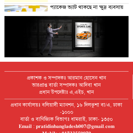
প্যাকেজ ভ্যাট থাকছে না ক্ষুদ্র ব্যবসায়
অক্টোবরে স্থানীয় সরকার নির্বাচন
আয়োজনের লক্ষ্যে প্রস্তুতি চলছে : ইসি
বিদেশ সফরে দেশের মানুষের স্বার্থ নিয়ে
কথা বলেছি : প্রধানমন্ত্রী
প্রকাশক ও সম্পাদকঃ আরমান হোসেন খান
ভারপ্রাপ্ত বার্তা সম্পাদকঃ আদিবা খান
প্রধান উপদেষ্টাঃ এ,এইচ, খান
চীন বাংলাদেশের গুরুত্বপূর্ণ সহযোগি:
প্রধান কার্যালয়ঃ বলিয়াদী ম্যানশন, ১৬ দিলকুশা বা/এ, ঢাকা
শি জিনপিং
-১০০০
বার্তা ও বাণিজ্যিক বিভাগঃ ধামরাই, ঢাকা- ১৩৫০
𝐄𝐦𝐚𝐢𝐥 : 𝐩𝐫𝐚𝐭𝐢𝐝𝐢𝐧𝐛𝐚𝐧𝐠𝐥𝐚𝐝𝐞𝐬𝐡𝟎𝟎𝟕@𝐠𝐦𝐚𝐢𝐥.𝐜𝐨𝐦
দুপুরের মধ্যে ঢাকাসহ ৯ জেলায় ৬০