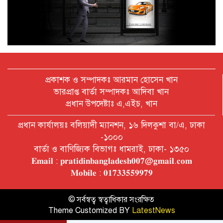
অক্টোবরে স্থানীয় সরকার নির্বাচন
আয়োজনের লক্ষ্যে প্রস্তুতি চলছে : ইসি
বিদেশ সফরে দেশের মানুষের স্বার্থ নিয়ে
কথা বলেছি : প্রধানমন্ত্রী
প্রকাশক ও সম্পাদকঃ আরমান হোসেন খান
ভারপ্রাপ্ত বার্তা সম্পাদকঃ আদিবা খান
প্রধান উপদেষ্টাঃ এ,এইচ, খান
চীন বাংলাদেশের গুরুত্বপূর্ণ সহযোগি:
প্রধান কার্যালয়ঃ বলিয়াদী ম্যানশন, ১৬ দিলকুশা বা/এ, ঢাকা
শি জিনপিং
-১০০০
বার্তা ও বাণিজ্যিক বিভাগঃ ধামরাই, ঢাকা- ১৩৫০
𝐄𝐦𝐚𝐢𝐥 : 𝐩𝐫𝐚𝐭𝐢𝐝𝐢𝐧𝐛𝐚𝐧𝐠𝐥𝐚𝐝𝐞𝐬𝐡𝟎𝟎𝟕@𝐠𝐦𝐚𝐢𝐥.𝐜𝐨𝐦
দুপুরের মধ্যে ঢাকাসহ ৯ জেলায় ৬০
𝐌𝐨𝐛𝐢𝐥𝐞 : 𝟎𝟏𝟕𝟑𝟑𝟓𝟓𝟗𝟗𝟕𝟗
কিমি বেগে ঝড়ের আভাস
© সর্বস্বত্ব স্বত্বাধিকার সংরক্ষিত
Theme Customized BY
LatestNews
বাবা দিবসে যেসব গ্যাজেট হতে পারে