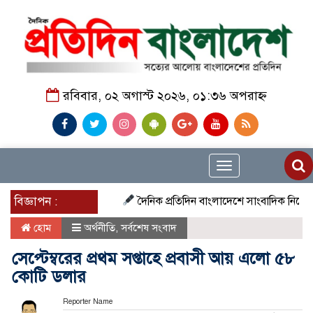
রবিবার, ০২ অগাস্ট ২০২৬, ০১:৩৬ অপরাহ্ন
Toggle
navigation
বিজ্ঞাপন :
দৈনিক প্রতিদিন বাংলাদেশে সাংবাদিক নিয়োগ চলছে দে
হোম
অর্থনীতি
,
সর্বশেষ সংবাদ
সেপ্টেম্বরের প্রথম সপ্তাহে প্রবাসী আয় এলাে ৫৮
কোটি ডলার
Reporter Name