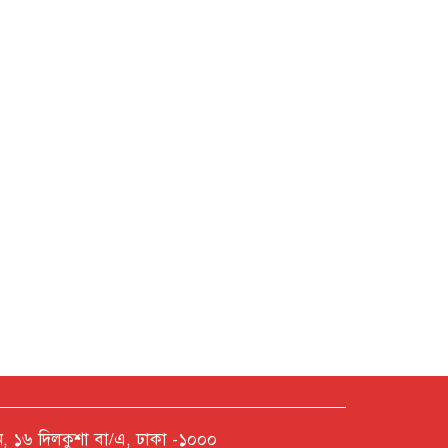
নশন, ১৬ দিলকুশা বা/এ, ঢাকা -১০০০