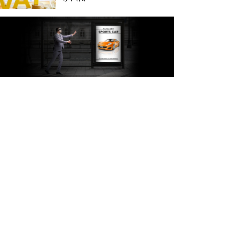
অক্টোবরে স্থানীয় সরকার নির্বাচন
আয়োজনের লক্ষ্যে প্রস্তুতি চলছে :
ইসি
বিদেশ সফরে দেশের মানুষের
স্বার্থ নিয়ে কথা বলেছি : প্রধানমন্ত্রী
চীন বাংলাদেশের গুরুত্বপূর্ণ
সহযোগি: শি জিনপিং
দুপুরের মধ্যে ঢাকাসহ ৯ জেলায়
৬০ কিমি বেগে ঝড়ের আভাস
বাবা দিবসে যেসব গ্যাজেট হতে
পারে সেরা উপহার