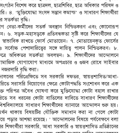
সংগঠন বিশেষ করে ছাত্রদল, ছাত্রশিবির, ছাত্র অধিকার পরিষদ ও
ি। ৪. ‘মুক্তিযোদ্ধা সংসদ সন্তান কমান্ড’ ও সাধারণ শিক্ষার্থীরা
 সতর্কতা বৃদ্ধি।
রলীগ নেতা-কর্মীদের সতর্ক অবস্থান নিশ্চিতকরণ এবং কোনোরূপ
ান। ৬. সড়ক-মহাসড়কে প্রতিবন্ধকতা সৃষ্টি করে শিক্ষার্থীদের যে
স্বাভাবিক রাখতে ফোর্স মোতায়েন। ৭. মোতায়েনকৃত ফোর্সের
বোচ্চ পেশাদারিত্বের সঙ্গে দায়িত্ব পালন নিশ্চিতকরণ। ৮.
 ক্ষেত্রে অধিকতর সতর্কতা অবলম্বন। ৯. শিক্ষার্থীদের আন্দোলনে
. সামাজিক যোগাযোগ মাধ্যমে অপপ্রচার ও গুজব রোধে সাইবার
 নজরদারি বৃদ্ধি করা।
দোলনের পরিপ্রেক্ষিতে সব সরকারি দফতর, স্বায়ত্তশাসিত/আধা-
 চাকরিতে সরাসরি নিয়োগের ক্ষেত্রে কোটাপদ্ধতি সংশোধন করে এক
উক্ত পরিপত্র অবৈধ ঘোষণা করে মুক্তিযোদ্ধা কোটা বহাল রাখার
তে সব ধরনের কোটা বাতিলের দাবিতে সাধারণ শিক্ষার্থীদের
শ্ববিদ্যালয়ে সাধারণ শিক্ষার্থীদের ব্যানারে আন্দোলন শুরু হয়।
 সমর্থন থাকায় বিষয়টির যৌক্তিক সমাধান করা না গেলে কোটা
ড়িয়ে পড়ার আশঙ্কা রয়েছে। ’ আন্দোলনের বিষয়ে পর্যবেক্ষণে বলা
শিক্ষার্থীরা সরকারি, আধা সরকারি ও স্বায়ত্তশাসিত প্রতিষ্ঠানের