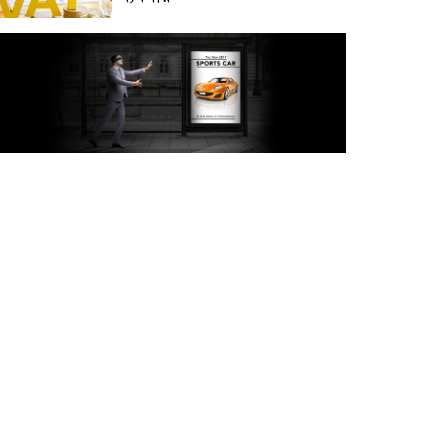
অক্টোবরে স্থানীয় সরকার নির্বাচন
আয়োজনের লক্ষ্যে প্রস্তুতি চলছে :
ইসি
বিদেশ সফরে দেশের মানুষের
স্বার্থ নিয়ে কথা বলেছি : প্রধানমন্ত্রী
চীন বাংলাদেশের গুরুত্বপূর্ণ
সহযোগি: শি জিনপিং
দুপুরের মধ্যে ঢাকাসহ ৯ জেলায়
৬০ কিমি বেগে ঝড়ের আভাস
বাবা দিবসে যেসব গ্যাজেট হতে
পারে সেরা উপহার