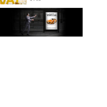
অক্টোবরে স্থানীয় সরকার নির্বাচন
আয়োজনের লক্ষ্যে প্রস্তুতি চলছে :
ইসি
বিদেশ সফরে দেশের মানুষের
স্বার্থ নিয়ে কথা বলেছি : প্রধানমন্ত্রী
চীন বাংলাদেশের গুরুত্বপূর্ণ
সহযোগি: শি জিনপিং
দুপুরের মধ্যে ঢাকাসহ ৯ জেলায়
৬০ কিমি বেগে ঝড়ের আভাস
বাবা দিবসে যেসব গ্যাজেট হতে
পারে সেরা উপহার