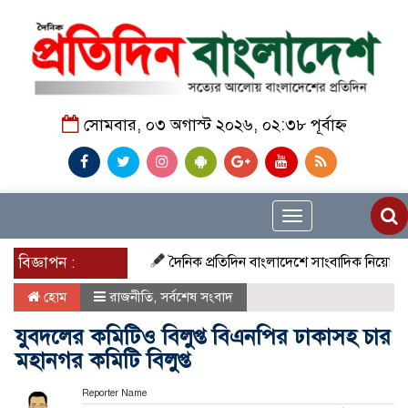
সোমবার, ০৩ অগাস্ট ২০২৬, ০২:৩৮ পূর্বাহ্ন
Toggle
navigation
বিজ্ঞাপন :
দৈনিক প্রতিদিন বাংলাদেশে সাংবাদিক নিয়োগ চলছে দে
হোম
রাজনীতি
,
সর্বশেষ সংবাদ
যুবদলের কমিটিও বিলুপ্ত বিএনপির ঢাকাসহ চার
মহানগর কমিটি বিলুপ্ত
Reporter Name