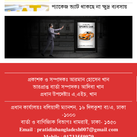
প্যাকেজ ভ্যাট থাকছে না ক্ষুদ্র ব্যবসায়
অক্টোবরে স্থানীয় সরকার নির্বাচন
আয়োজনের লক্ষ্যে প্রস্তুতি চলছে : ইসি
বিদেশ সফরে দেশের মানুষের স্বার্থ নিয়ে
কথা বলেছি : প্রধানমন্ত্রী
প্রকাশক ও সম্পাদকঃ আরমান হোসেন খান
ভারপ্রাপ্ত বার্তা সম্পাদকঃ আদিবা খান
প্রধান উপদেষ্টাঃ এ,এইচ, খান
চীন বাংলাদেশের গুরুত্বপূর্ণ সহযোগি:
প্রধান কার্যালয়ঃ বলিয়াদী ম্যানশন, ১৬ দিলকুশা বা/এ, ঢাকা
শি জিনপিং
-১০০০
বার্তা ও বাণিজ্যিক বিভাগঃ ধামরাই, ঢাকা- ১৩৫০
𝐄𝐦𝐚𝐢𝐥 : 𝐩𝐫𝐚𝐭𝐢𝐝𝐢𝐧𝐛𝐚𝐧𝐠𝐥𝐚𝐝𝐞𝐬𝐡𝟎𝟎𝟕@𝐠𝐦𝐚𝐢𝐥.𝐜𝐨𝐦
দুপুরের মধ্যে ঢাকাসহ ৯ জেলায় ৬০
𝐌𝐨𝐛𝐢𝐥𝐞 : 𝟎𝟏𝟕𝟑𝟑𝟓𝟓𝟗𝟗𝟕𝟗