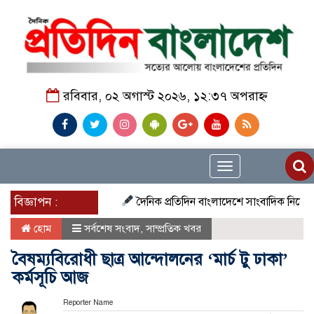
রবিবার, ০২ অগাস্ট ২০২৬, ১২:৩৭ অপরাহ্ন
Toggle
navigation
বিজ্ঞাপন :
দৈনিক প্রতিদিন বাংলাদেশে সাংবাদিক নিয়োগ চলছে দে
হোম
সর্বশেষ সংবাদ
,
সাম্প্রতিক খবর
বৈষম্যবিরোধী ছাত্র আন্দোলনের ‘মার্চ টু ঢাকা’
কর্মসূচি আজ
Reporter Name