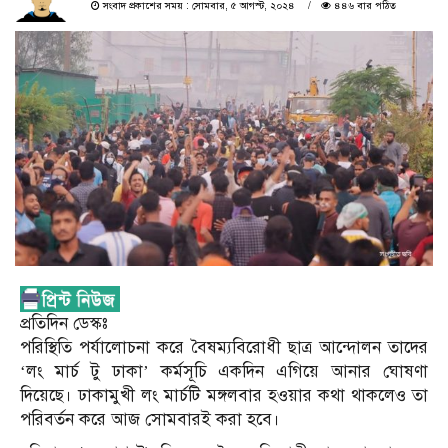
সংবাদ প্রকাশের সময় : সোমবার, ৫ আগস্ট, ২০২৪
৪৪৬ বার পঠিত
প্রতিদিন ডেস্কঃ
পরিস্থিতি পর্যালোচনা করে বৈষম্যবিরোধী ছাত্র আন্দোলন তাদের
‘লং মার্চ টু ঢাকা’ কর্মসূচি একদিন এগিয়ে আনার ঘোষণা
দিয়েছে। ঢাকামুখী লং মার্চটি মঙ্গলবার হওয়ার কথা থাকলেও তা
পরিবর্তন করে আজ সোমবারই করা হবে।