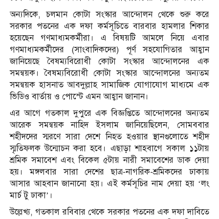
অন্যদিকে, চলমান কোটা সংস্কার আন্দোলন থেকে শুরু করে
সরকার পতনের এক দফা কর্মসূচিতে বারবার হামলার শিকার
হয়েছেন গণমাধ্যমকর্মীরা। এ বিষয়টি আমলে নিয়ে এবার
গণমাধ্যমকর্মীদের (সাংবাদিকদের) পূর্ণ সহযোগিতার আহ্বান
জানিয়েছে বৈষম্যবিরোধী কোটা সংস্কার আন্দোলনের এক
সমন্বয়ক। বৈষম্যবিরোধী কোটা সংস্কার আন্দোলনের অন্যতম
সমন্বয়ক হাসনাত আবদুল্লাহ সামাজিক যোগাযোগ মাধ্যমে এক
ভিডিও বার্তায় ও পোস্টে এমন আহ্বান জানান।
এর আগে গতকাল দুপুরে এক বিজ্ঞপ্তিতে আন্দোলনের অন্যতম
আরেক সমন্বয়ক নাহিদ ইসলাম জানিয়েছিলেন, সোমববার
শহীদদের স্মরণে সারা দেশে নিহত হওয়ার স্থানগুলোতে শহীদ
স্মৃতিফলক উন্মোচন করা হবে। এছাড়া শাহবাগে সকাল ১১টায়
শ্রমিক সমাবেশ এবং বিকেল ৫টায় নারী সমাবেশের ডাক দেয়া
হয়। মঙ্গলবার সারা দেশের ছাত্র-নাগরিক-শ্রমিকদের ঢাকায়
আসার আহবান জানানো হয়। এই কর্মসূচির নাম দেয়া হয় ‘লং
মার্চ টু ঢাকা’।
উল্লেখ্য, গতকাল রবিবার থেকে সরকার পতনের এক দফা দাবিতে