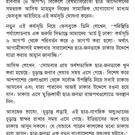
রবিবার (৪ আগস্ট) বিকেলে বৈষম্যবিরোধী ছাত্র আন্দোলনের
সমন্বয়ক আসিফ মাহমুদ নিজের সামাজিক যোগাযোগ মাধ্যম
ফেসবুক আইডিতে এই কর্মসূচি ঘোষণা করেন।
নতুন এই কর্মসূচি নিয়ে ফেসবুকে তিনি লেখেন, “পরিস্থিতি
পর্যালোচনায় এক জরুরি সিদ্ধান্তে আমাদের ‘মার্চ টু ঢাকা’ কর্মসূচি
৬ আগস্ট থেকে পরিবর্তন করে ৫ আগস্ট করা হলো। অর্থাৎ
আগামীকালই মঙ্গলবার সারাদেশের ছাত্র-জনতাকে ঢাকার উদ্দেশে
যাত্রা করার আহ্বান জানাচ্ছি।”
আসিফ লেখেন, ‘সোমবার প্রায় অর্ধশতাধিক ছাত্র-জনতাকে খুন
করা হয়েছে। চূড়ান্ত জবাব দেয়ার সময় এসে গেছে। বিশেষ করে
আশপাশের জেলাগুলো থেকে সর্বোচ্চ উপস্থিতি নিয়ে সবাই ঢাকায়
আসবেন এবং যারা পারবেন আজই ঢাকার উদ্দেশে রওনা হয়ে
যান। ঢাকায় এসে মুক্তিকামী ছাত্র-জনতা রাজপথগুলোতে অবস্থান
নিন।
আসফের ভাষ্যে, ‘চূড়ান্ত লড়াই, এই ছাত্র-নাগরিক অভ্যুত্থানের
চূড়ান্ত স্বাক্ষর রাখার সময় এসে গেছে। ইতিহাসের অংশ হতে
ঢাকায় আসুন সকলে। যে যেভাবে পারেন কালকের মধ্যে ঢাকায়
চলে আসুন। ছাত্র-জনতা এক নতুন বাংলাদেশের অভ্যুদয় ঘটাবে।’