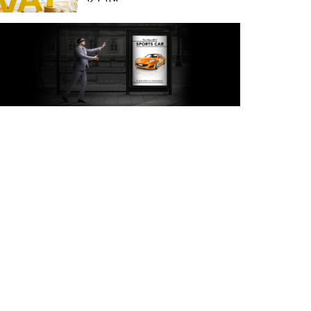
অক্টোবরে স্থানীয় সরকার নির্বাচন
আয়োজনের লক্ষ্যে প্রস্তুতি চলছে :
ইসি
বিদেশ সফরে দেশের মানুষের
স্বার্থ নিয়ে কথা বলেছি : প্রধানমন্ত্রী
চীন বাংলাদেশের গুরুত্বপূর্ণ
সহযোগি: শি জিনপিং
দুপুরের মধ্যে ঢাকাসহ ৯ জেলায়
৬০ কিমি বেগে ঝড়ের আভাস
বাবা দিবসে যেসব গ্যাজেট হতে
পারে সেরা উপহার