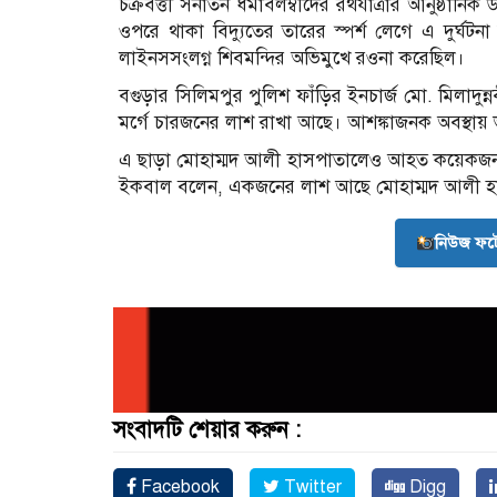
চক্রবর্ত্তী সনাতন ধর্মাবলম্বীদের রথযাত্রার আনুষ্ঠ
ওপরে থাকা বিদ্যুতের তারের স্পর্শ লেগে এ দুর্ঘটনা
লাইনসসংলগ্ন শিবমন্দির অভিমুখে রওনা করেছিল।
বগুড়ার সিলিমপুর পুলিশ ফাঁড়ির ইনচার্জ মো. মিলাদ
মর্গে চারজনের লাশ রাখা আছে। আশঙ্কাজনক অবস্থায়
এ ছাড়া মোহাম্মদ আলী হাসপাতালেও আহত কয়েকজনকে 
ইকবাল বলেন, একজনের লাশ আছে মোহাম্মদ আলী হাস
নিউজ ফট
সংবাদটি শেয়ার করুন :
Facebook
Twitter
Digg