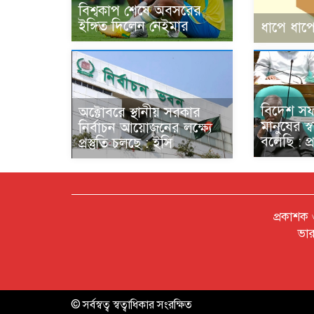
বিশ্বকাপ শেষে অবসরের
ইঙ্গিত দিলেন নেইমার
ধাপে ধাপে
বিদেশ স
অক্টোবরে স্থানীয় সরকার
মানুষের স্
নির্বাচন আয়োজনের লক্ষ্যে
বলেছি : প্রধ
প্রস্তুতি চলছে : ইসি
প্রকাশক
ভার
© সর্বস্বত্ব স্বত্বাধিকার সংরক্ষিত