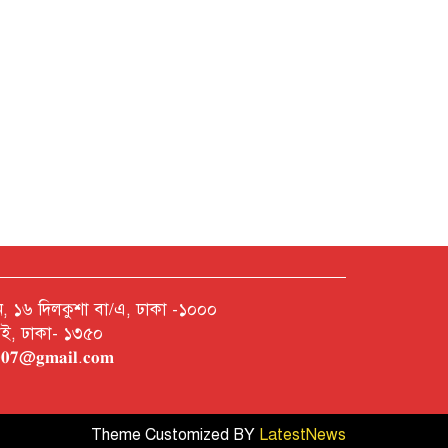
নশন, ১৬ দিলকুশা বা/এ, ঢাকা -১০০০
রাই, ঢাকা- ১৩৫০
𝐡𝟎𝟎𝟕@𝐠𝐦𝐚𝐢𝐥.𝐜𝐨𝐦
Theme Customized BY
LatestNews