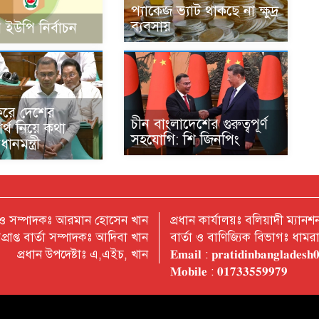
প্যাকেজ ভ্যাট থাকছে না ক্ষুদ্র
ব্যবসায়
 ইউপি নির্বাচন
ফরে দেশের
চীন বাংলাদেশের গুরুত্বপূর্ণ
বার্থ নিয়ে কথা
সহযোগি: শি জিনপিং
ানমন্ত্রী
 ও সম্পাদকঃ আরমান হোসেন খান
প্রধান কার্যালয়ঃ বলিয়াদী ম্যা
প্রাপ্ত বার্তা সম্পাদকঃ আদিবা খান
বার্তা ও বাণিজ্যিক বিভাগঃ ধাম
প্রধান উপদেষ্টাঃ এ,এইচ, খান
𝐄𝐦𝐚𝐢𝐥 : 𝐩𝐫𝐚𝐭𝐢𝐝𝐢𝐧𝐛𝐚𝐧𝐠𝐥𝐚𝐝𝐞𝐬
𝐌𝐨𝐛𝐢𝐥𝐞 : 𝟎𝟏𝟕𝟑𝟑𝟓𝟓𝟗𝟗𝟕𝟗