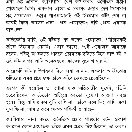
এষা গুপ্ত জানান, ক্যারিয়ারে বেশ কয়েকবার অনৈতিক প্রস্তাব
পেয়েছেন তিনি। একবার তাঁকে এ ধরনের প্রস্তাব দেন সিনেমার
সহ–প্রযোজক। প্রস্তাব পাওয়ামাত্রই ওই সিনেমার শুটিং শেষ না
করেই ফিরে আসেন এষা। পরে প্রযোজকও ছবি থেকে এষাকে
বাদ দেন।
অভিনেত্রীর দাবি, ওই ঘটনার পর অনেক প্রযোজক, পরিচালকই
তাঁকে সিনেমায় নেননি। এষার ভাষ্যে, ‘ওই প্রযোজক আমাকে
বলেন, “কিছু না করতে পারলে তোমাকে ছবিতে নিয়ে লাভ কী।”
ওই ঘটনার পর আমি অনেকগুলো কাজের সুযোগ হারাই।’
আরেকটি ঘটনার উদাহরণ দিয়ে এষা জানান, একবার আউটডোর
শুটিংয়ের সময় প্রযোজক তাঁকে ফাঁদে ফেলতে চেয়েছিলেন।
এরপর কী হয়েছিল তা শোনা যাক অভিনেত্রীর মুখেই, ‘তিনি
ভেবেছিলেন, আউটডোর শুটিংয়ে হয়তো সুযোগ নেওয়া সহজ
হবে। কিন্তু আমিও কম বুদ্ধি রাখি না। তাঁকে বলে দিই আমি একা
ঘুমাচ্ছি না, আমার রুমে মেকআপশিল্পীও আছেন।’
ক্যারিয়ারে নানা সময়ে অনৈতিক প্রস্তাব পাওয়ার ঘটনা প্রকাশ
করলেও কোন প্রযোজক তাঁকে এমন প্রস্তাব দিয়েছিলেন, তা অবশ্য