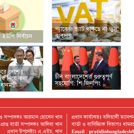
প্যাকেজ ভ্যাট থাকছে না ক্ষুদ্র
ব্যবসায়
 ইউপি নির্বাচন
ফরে দেশের
চীন বাংলাদেশের গুরুত্বপূর্ণ
বার্থ নিয়ে কথা
সহযোগি: শি জিনপিং
ানমন্ত্রী
 ও সম্পাদকঃ আরমান হোসেন খান
প্রধান কার্যালয়ঃ বলিয়াদী ম্যা
প্রাপ্ত বার্তা সম্পাদকঃ আদিবা খান
বার্তা ও বাণিজ্যিক বিভাগঃ ধাম
প্রধান উপদেষ্টাঃ এ,এইচ, খান
𝐄𝐦𝐚𝐢𝐥 : 𝐩𝐫𝐚𝐭𝐢𝐝𝐢𝐧𝐛𝐚𝐧𝐠𝐥𝐚𝐝𝐞𝐬