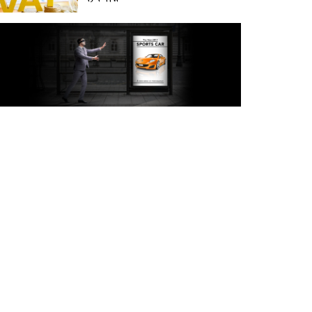
অক্টোবরে স্থানীয় সরকার নির্বাচন
আয়োজনের লক্ষ্যে প্রস্তুতি চলছে :
ইসি
বিদেশ সফরে দেশের মানুষের
স্বার্থ নিয়ে কথা বলেছি : প্রধানমন্ত্রী
চীন বাংলাদেশের গুরুত্বপূর্ণ
সহযোগি: শি জিনপিং
দুপুরের মধ্যে ঢাকাসহ ৯ জেলায়
৬০ কিমি বেগে ঝড়ের আভাস
বাবা দিবসে যেসব গ্যাজেট হতে
পারে সেরা উপহার