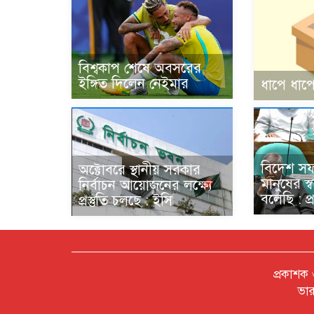
বিশ্বকাপ শেষে অবসরের
ইঙ্গিত দিলেন নেইমার
ধাপে ধাপে
বিদেশ স
অক্টোবরে স্থানীয় সরকার
মানুষের স্
নির্বাচন আয়োজনের লক্ষ্যে
বলেছি : প্রধ
প্রস্তুতি চলছে : ইসি
প্রকাশক
ভার