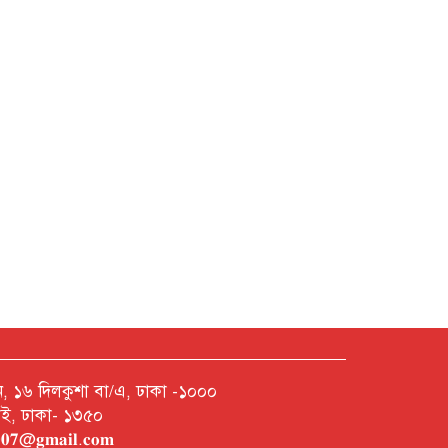
নশন, ১৬ দিলকুশা বা/এ, ঢাকা -১০০০
রাই, ঢাকা- ১৩৫০
𝐡𝟎𝟎𝟕@𝐠𝐦𝐚𝐢𝐥.𝐜𝐨𝐦