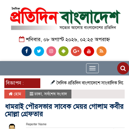
শনিবার, ০৮ অগাস্ট ২০২৬, ০২:২৫ অপরাহ্ন
Toggle
navigation
বিজ্ঞাপন :
দৈনিক প্রতিদিন বাংলাদেশে সাংবাদিক নিয়োগ চলছে দে
হোম
ঢাকা
,
সর্বশেষ সংবাদ
ধামরাই পৌরসভার সাবেক মেয়র গোলাম কবীর
মোল্লা গ্রেফতার
Reporter Name