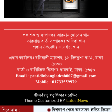
অক্টোবরে স্থানীয় সরকার নির্বাচন
আয়োজনের লক্ষ্যে প্রস্তুতি চলছে : ইসি
বিদেশ সফরে দেশের মানুষের স্বার্থ নিয়ে
কথা বলেছি : প্রধানমন্ত্রী
প্রকাশক ও সম্পাদকঃ আরমান হোসেন খান
ভারপ্রাপ্ত বার্তা সম্পাদকঃ আদিবা খান
প্রধান উপদেষ্টাঃ এ,এইচ, খান
চীন বাংলাদেশের গুরুত্বপূর্ণ সহযোগি:
প্রধান কার্যালয়ঃ বলিয়াদী ম্যানশন, ১৬ দিলকুশা বা/এ, ঢাকা
শি জিনপিং
-১০০০
বার্তা ও বাণিজ্যিক বিভাগঃ ধামরাই, ঢাকা- ১৩৫০
𝐄𝐦𝐚𝐢𝐥 : 𝐩𝐫𝐚𝐭𝐢𝐝𝐢𝐧𝐛𝐚𝐧𝐠𝐥𝐚𝐝𝐞𝐬𝐡𝟎𝟎𝟕@𝐠𝐦𝐚𝐢𝐥.𝐜𝐨𝐦
দুপুরের মধ্যে ঢাকাসহ ৯ জেলায় ৬০
𝐌𝐨𝐛𝐢𝐥𝐞 : 𝟎𝟏𝟕𝟑𝟑𝟓𝟓𝟗𝟗𝟕𝟗
কিমি বেগে ঝড়ের আভাস
© সর্বস্বত্ব স্বত্বাধিকার সংরক্ষিত
Theme Customized BY
LatestNews
বাবা দিবসে যেসব গ্যাজেট হতে পারে
সেরা উপহার
শিরোনাম :
বিশ্বকাপ শেষে অবসরের ইঙ্গিত দিলেন নেইম