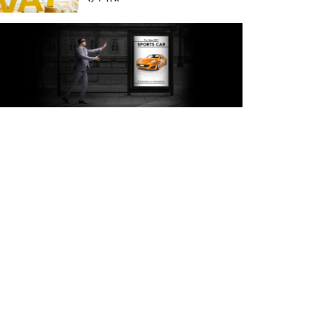
অক্টোবরে স্থানীয় সরকার নির্বাচন
আয়োজনের লক্ষ্যে প্রস্তুতি চলছে :
ইসি
বিদেশ সফরে দেশের মানুষের
স্বার্থ নিয়ে কথা বলেছি : প্রধানমন্ত্রী
চীন বাংলাদেশের গুরুত্বপূর্ণ
সহযোগি: শি জিনপিং
দুপুরের মধ্যে ঢাকাসহ ৯ জেলায়
৬০ কিমি বেগে ঝড়ের আভাস
বাবা দিবসে যেসব গ্যাজেট হতে
পারে সেরা উপহার