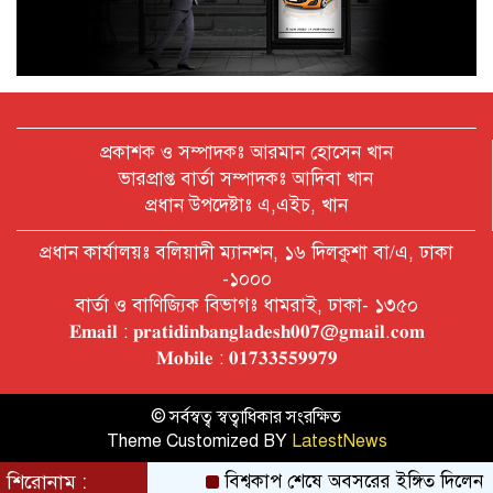
অক্টোবরে স্থানীয় সরকার নির্বাচন
আয়োজনের লক্ষ্যে প্রস্তুতি চলছে : ইসি
বিদেশ সফরে দেশের মানুষের স্বার্থ নিয়ে
কথা বলেছি : প্রধানমন্ত্রী
প্রকাশক ও সম্পাদকঃ আরমান হোসেন খান
ভারপ্রাপ্ত বার্তা সম্পাদকঃ আদিবা খান
প্রধান উপদেষ্টাঃ এ,এইচ, খান
চীন বাংলাদেশের গুরুত্বপূর্ণ সহযোগি:
প্রধান কার্যালয়ঃ বলিয়াদী ম্যানশন, ১৬ দিলকুশা বা/এ, ঢাকা
শি জিনপিং
-১০০০
বার্তা ও বাণিজ্যিক বিভাগঃ ধামরাই, ঢাকা- ১৩৫০
𝐄𝐦𝐚𝐢𝐥 : 𝐩𝐫𝐚𝐭𝐢𝐝𝐢𝐧𝐛𝐚𝐧𝐠𝐥𝐚𝐝𝐞𝐬𝐡𝟎𝟎𝟕@𝐠𝐦𝐚𝐢𝐥.𝐜𝐨𝐦
দুপুরের মধ্যে ঢাকাসহ ৯ জেলায় ৬০
𝐌𝐨𝐛𝐢𝐥𝐞 : 𝟎𝟏𝟕𝟑𝟑𝟓𝟓𝟗𝟗𝟕𝟗
কিমি বেগে ঝড়ের আভাস
© সর্বস্বত্ব স্বত্বাধিকার সংরক্ষিত
Theme Customized BY
LatestNews
বাবা দিবসে যেসব গ্যাজেট হতে পারে
সেরা উপহার
শিরোনাম :
বিশ্বকাপ শেষে অবসরের ইঙ্গিত দিলেন নেইমা