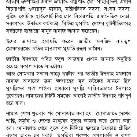
জাতীয় ঈদগাহের প্রধান জামাতে রাষ্ট্রপতি মো. সাহাবুদ্দিন, প্রধান
বিচারপতি ওবায়দুল হাসান, মন্ত্রিপরিষদ সদস্য, সংসদ সদস্য,
সুপ্রিম কোর্ট ও হাইকোর্ট বিভাগের বিচারপতি, রাজনৈতিক নেতা,
সরকারের ঊর্ধ্বতন কর্মকর্তা, বিভিন্ন মুসলিম দেশের কূটনীতিকসহ
সর্বস্তরের হাজারো মানুষ নামাজ আদায় করেছেন।
ঈদের জামাতে ইমামতি করেন জাতীয় মসজিদ বায়তুল
মোকাররমের খতিব মাওলানা মুফতি রুহুল আমিন।
জাতীয় ঈদগাহে পবিত্র ঈদুল আজহার প্রধান জামাত অনুষ্ঠিত
হয়েছে সকাল সাড়ে সাতটায়।
আজ সোমবার সকাল সাড়ে ছয়টার পর জাতীয় ঈদগাহ ময়দানে
নামাজ আদায়ের জন্য ঈদগাহের মূল ফটকের সামনে ছিল
মুসল্লিদের লম্বা লাইন। হাজারো মুসল্লি সারিবদ্ধভাবে ঈদগাহে
ঢুকেছেন। নামাজের নির্দিষ্ট সময়ের আগেই জাতীয় ঈদগাহ পরিপূর্ণ
হয়ে যায়।
নামাজ শেষে খুতবার পর মোনাজাত করা হয়। মোনাজাতে দেশের
শান্তি, সমৃদ্ধি ও দেশের মানুষের সুস্থতা কামনা করে দোয়া করা
হয়। মোনাজাত শেষে বুকে বুক মিলিয়ে হৃদয়ের উষ্ণতায় প্রীতির
বন্ধনে আবদ্ধ হন সবাই। মুসল্লিরা পরস্পর কোলাকুলি ও কুশল